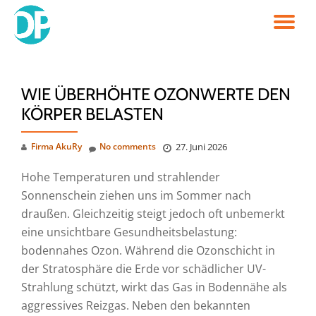
TO
Skip
to
NA
content
WIE ÜBERHÖHTE OZONWERTE DEN
KÖRPER BELASTEN
Firma AkuRy
No comments
27. Juni 2026
Hohe Temperaturen und strahlender
Sonnenschein ziehen uns im Sommer nach
draußen. Gleichzeitig steigt jedoch oft unbemerkt
eine unsichtbare Gesundheitsbelastung:
bodennahes Ozon. Während die Ozonschicht in
der Stratosphäre die Erde vor schädlicher UV-
Strahlung schützt, wirkt das Gas in Bodennähe als
aggressives Reizgas. Neben den bekannten