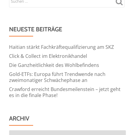
Schlüssel
zur
Gesundhei
NEUESTE BEITRÄGE
und
Leistungsf
Haitian stärkt Fachkräftequalifizierung am SKZ
Click & Collect im Elektronikhandel
Die Ganzheitlichkeit des Wohlbefindens
Gold-ETFs: Europa führt Trendwende nach
zweimonatiger Schwächephase an
Crawford erreicht Bundesmeilenstein – jetzt geht
es in die finale Phase!
ARCHIV
Archiv