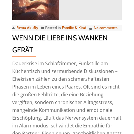
Firma AkuRy
Posted in
Familie & Kind
No comments
WENN DIE LIEBE INS WANKEN
GERÄT
Dauerkrise im Schlafzimmer, Funkstille am
Küchentisch und zermürbende Diskussionen –
Ehekrisen zählen zu den schmerzhaftesten
Phasen im Leben eines Paares. Oft sind es nicht
die großen Fehltritte, die eine Beziehung
vergiften, sondern chronischer Alltagsstress,
mangelnde Kommunikation und emotionale
Erschöpfung. Läuft das Nervensystem dauerhaft
im Alarmmodus, schwindet die Empathie für
Read
den Partner. Einen neuen, ganzheitlichen Ansatz