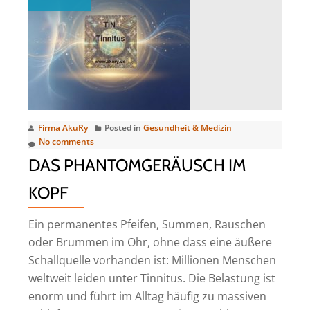
warum
wird
es
problematisch?
Firma AkuRy
Posted in
Gesundheit & Medizin
No comments
DAS PHANTOMGERÄUSCH IM
KOPF
Ein permanentes Pfeifen, Summen, Rauschen
oder Brummen im Ohr, ohne dass eine äußere
Schallquelle vorhanden ist: Millionen Menschen
weltweit leiden unter Tinnitus. Die Belastung ist
enorm und führt im Alltag häufig zu massiven