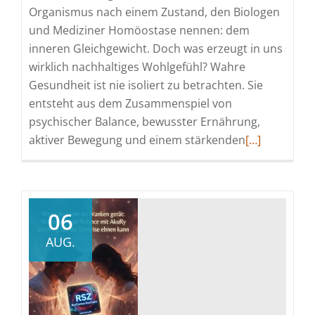
Organismus nach einem Zustand, den Biologen
und Mediziner Homöostase nennen: dem
inneren Gleichgewicht. Doch was erzeugt in uns
wirklich nachhaltiges Wohlgefühl? Wahre
Gesundheit ist nie isoliert zu betrachten. Sie
entsteht aus dem Zusammenspiel von
psychischer Balance, bewusster Ernährung,
Read
aktiver Bewegung und einem stärkenden
[…]
more
about
Die
Ganzheitlichk
06
des
AUG.
Wohlbefinde