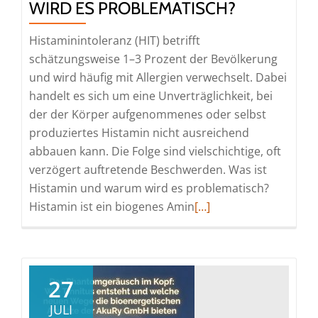
WIRD ES PROBLEMATISCH?
Histaminintoleranz (HIT) betrifft
schätzungsweise 1–3 Prozent der Bevölkerung
und wird häufig mit Allergien verwechselt. Dabei
handelt es sich um eine Unverträglichkeit, bei
der der Körper aufgenommenes oder selbst
produziertes Histamin nicht ausreichend
abbauen kann. Die Folge sind vielschichtige, oft
verzögert auftretende Beschwerden. Was ist
Histamin und warum wird es problematisch?
Read
Histamin ist ein biogenes Amin
[…]
more
about
Was
ist
27
Histamin
JULI
und