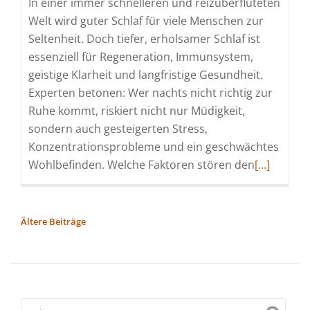
In einer immer schnelleren und reizüberfluteten
Welt wird guter Schlaf für viele Menschen zur
Seltenheit. Doch tiefer, erholsamer Schlaf ist
essenziell für Regeneration, Immunsystem,
geistige Klarheit und langfristige Gesundheit.
Experten betonen: Wer nachts nicht richtig zur
Ruhe kommt, riskiert nicht nur Müdigkeit,
sondern auch gesteigerten Stress,
Konzentrationsprobleme und ein geschwächtes
Read
Wohlbefinden. Welche Faktoren stören den
[…]
more
about
Tiefer,
BEITRAGSNAVIGATION
Ältere Beiträge
erholsame
Schlaf
–
Der
unterschä