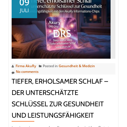
09
unterschätzte
JULI
Schlüssel
zu
Gesundheit,
Leistung
und
innerer
Balance
Firma AkuRy
Posted in
Gesundheit & Medizin
No comments
TIEFER, ERHOLSAMER SCHLAF –
DER UNTERSCHÄTZTE
SCHLÜSSEL ZUR GESUNDHEIT
UND LEISTUNGSFÄHIGKEIT