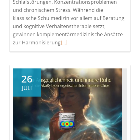
Schlafstörungen, Konzentrationsproblemen
und chronischem Stress. Während die
klassische Schulmedizin vor allem auf Beratung
und kognitive Verhaltenstherapie setzt,
gewinnen komplementärmedizinische Ansätze
Read
zur Harmonisierung
[…]
more
about
Das
Phantomgeräusch
26
im
JULI
Kopf