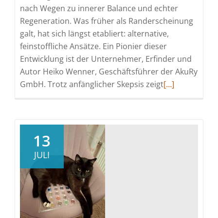
nach Wegen zu innerer Balance und echter
Regeneration. Was früher als Randerscheinung
galt, hat sich längst etabliert: alternative,
feinstoffliche Ansätze. Ein Pionier dieser
Entwicklung ist der Unternehmer, Erfinder und
Autor Heiko Wenner, Geschäftsführer der AkuRy
Read
GmbH. Trotz anfänglicher Skepsis zeigt
[…]
more
about
Der
Erfolg
13
gibt
JULI
ihm
recht