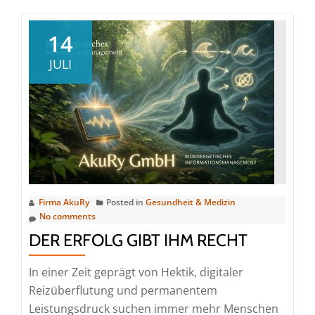
Häuslich
Gewalt
14
in
JULI
Deutsch
Kein
Randph
sondern
bittere
Realität
Firma AkuRy
Posted in
Gesundheit & Medizin
No comments
DER ERFOLG GIBT IHM RECHT
In einer Zeit geprägt von Hektik, digitaler
Reizüberflutung und permanentem
Leistungsdruck suchen immer mehr Menschen