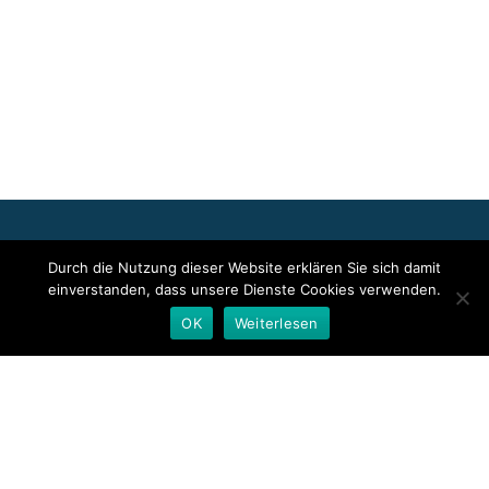
Für die oben stehenden Pressemitteilungen, das angezeigte
Durch die Nutzung dieser Website erklären Sie sich damit
Event bzw. das Stellenangebot sowie für das angezeigte Bild- und
einverstanden, dass unsere Dienste Cookies verwenden.
Tonmaterial ist allein der jeweils angegebene Herausgeber
verantwortlich. Dieser ist in der Regel auch Urheber der
OK
Weiterlesen
Pressetexte sowie der angehängten Bild-, Ton- und
Informationsmaterialien. Die Nutzung von hier veröffentlichten
Informationen zur Eigeninformation und redaktionellen
Weiterverarbeitung ist in der Regel kostenfrei. Bitte klären Sie vor
einer Weiterverwendung urheberrechtliche Fragen mit dem
angegebenen Herausgeber.