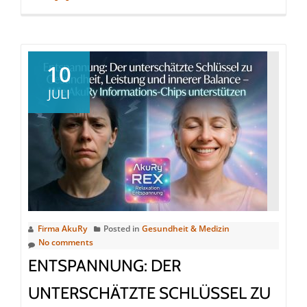
more
about
Die
stummen
10
Heiler
JULI
an
unserer
Seite
Firma AkuRy
Posted in
Gesundheit & Medizin
No comments
ENTSPANNUNG: DER
UNTERSCHÄTZTE SCHLÜSSEL ZU