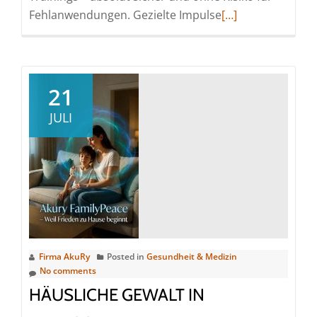
Read
Fehlanwendungen. Gezielte Impulse
[…]
more
about
Von
der
21
ersten
JULI
intensiven
Berührung
zur
stillen
inneren
Kraft
Firma AkuRy
Posted in
Gesundheit & Medizin
No comments
HÄUSLICHE GEWALT IN