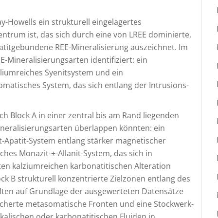
Howells ein strukturell eingelagertes
entrum ist, das sich durch eine von LREE dominierte,
atitgebundene REE-Mineralisierung auszeichnet. Im
Mineralisierungsarten identifiziert: ein
aliumreiches Syenitsystem und ein
atisches System, das sich entlang der Intrusions-
ch Block A in einer zentral bis am Rand liegenden
ineralisierungsarten überlappen könnten: ein
it-Apatit-System entlang stärker magnetischer
ches Monazit-±-Allanit-System, das sich in
en kalziumreichen karbonatitischen Alteration
k B strukturell konzentrierte Zielzonen entlang des
elten auf Grundlage der ausgewerteten Datensätze
reicherte metasomatische Fronten und eine Stockwerk-
lkalischen oder karbonatitischen Fluiden in