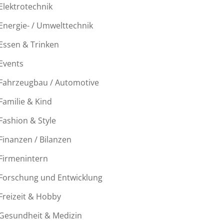
Elektrotechnik
Energie- / Umwelttechnik
Essen & Trinken
Events
Fahrzeugbau / Automotive
Familie & Kind
Fashion & Style
Finanzen / Bilanzen
Firmenintern
Forschung und Entwicklung
Freizeit & Hobby
Gesundheit & Medizin