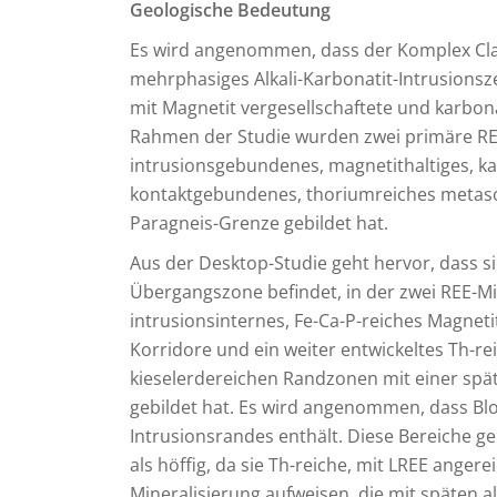
Geologische Bedeutung
Es wird angenommen, dass der Komplex Clay-
mehrphasiges Alkali-Karbonatit-Intrusionsz
mit Magnetit vergesellschaftete und karbon
Rahmen der Studie wurden zwei primäre REE-
intrusionsgebundenes, magnetithaltiges, k
kontaktgebundenes, thoriumreiches metasom
Paragneis-Grenze gebildet hat.
Aus der Desktop-Studie geht hervor, dass si
Übergangszone befindet, in der zwei REE-M
intrusionsinternes, Fe-Ca-P-reiches Magnet
Korridore und ein weiter entwickeltes Th-rei
kieselerdereichen Randzonen mit einer spät
gebildet hat. Es wird angenommen, dass Bloc
Intrusionsrandes enthält. Diese Bereiche g
als höffig, da sie Th-reiche, mit LREE ange
Mineralisierung aufweisen, die mit späten a