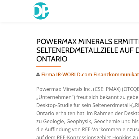
Skip
to
content
POWERMAX MINERALS ERMITT
SELTENERDMETALLZIELE AUF D
ONTARIO
Firma IR-WORLD.com Finanzkommunikat
Powermax Minerals Inc. (CSE: PMAX) (OTCQ
„Unternehmen“) freut sich bekannt zu gebe
Desktop-Studie für sein Seltenerdmetall-(„R
Ontario erhalten hat. Im Rahmen der Deskt
zu Geologie, Geophysik, Geochemie und hist
die Auffindung von REE-Vorkommen einzusc
auf dem REE-Konzessionsgebiet Hopkins z