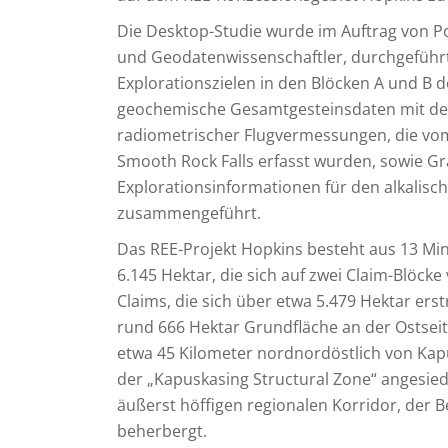
Die Desktop-Studie wurde im Auftrag von P
und Geodatenwissenschaftler, durchgeführt 
Explorationszielen in den Blöcken A und B 
geochemische Gesamtgesteinsdaten mit den
radiometrischer Flugvermessungen, die vom
Smooth Rock Falls erfasst wurden, sowie Gr
Explorationsinformationen für den alkalisc
zusammengeführt.
Das REE-Projekt Hopkins besteht aus 13 Mi
6.145 Hektar, die sich auf zwei Claim-Blöc
Claims, die sich über etwa 5.479 Hektar ers
rund 666 Hektar Grundfläche an der Ostseit
etwa 45 Kilometer nordnordöstlich von Kapu
der „Kapuskasing Structural Zone“ angesied
äußerst höffigen regionalen Korridor, der Be
beherbergt.