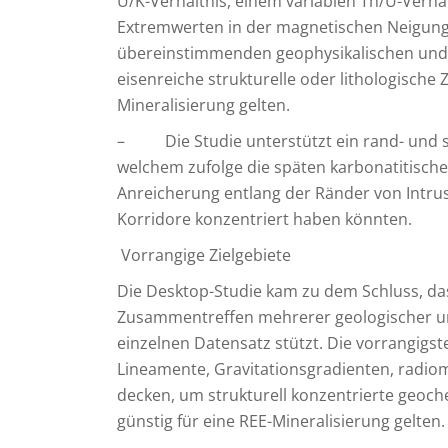
U/K-Verhältnis, einem variablen Th/U-Verhä
Extremwerten in der magnetischen Neigung
übereinstimmenden geophysikalischen und
eisenreiche strukturelle oder lithologische 
Mineralisierung gelten.
– Die Studie unterstützt ein rand- und st
welchem zufolge die späten karbonatitisch
Anreicherung entlang der Ränder von Intru
Korridore konzentriert haben könnten.
Vorrangige Zielgebiete
Die Desktop-Studie kam zu dem Schluss, das
Zusammentreffen mehrerer geologischer und
einzelnen Datensatz stützt. Die vorrangigste
Lineamente, Gravitationsgradienten, radio
decken, um strukturell konzentrierte geoche
günstig für eine REE-Mineralisierung gelten.