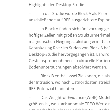
Highlights der Desktop-Studie
– In der Studie wurde Block A als Priorität 
anschließende auf REE ausgerichtete Explora
– In Block A finden sich fünf vorrangige 
höffiger Zellen mit großen Strukturmerkma
magnetischen Neigungsableitung ermittelt 
Kapuskasing River im Süden von Block A befin
Desktop-Studie hervorgegangen ist. Es wir
Gesteinsprobenahmen, strukturelle Kartie
Bodenuntersuchungen absolviert werden.
– Block B enthält zwei Zielzonen, die als
der Intrusion, wo nach Ostnordosten streich
REE-Potenzial hindeuten.
– Das Weight-of-Evidence-(WofE)-Modell l
größten ist, wo stark anomale TREO-Werte 