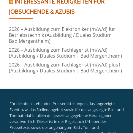
INTERESSANTE NEUIGKEITEN FÜR
JOBSUCHENDE & AZUBIS
2026 – Ausbildung zum Elektroniker (m/w/d) für
Betriebstechnik (Ausbildung / Duales Studium |
Bad Mergentheim)
2026 – Ausbildung zum Fachlagerist (m/w/d)
(Ausbildung / Duales Studium | Bad Mergentheim)
2026 – Ausbildung zum Fachlagerist (m/w/d) plus1
(Ausbildung / Duales Studium | Bad Mergentheim)
Für die oben stehenden Pressemitteilungen, das angezeigte
Event bzw. das Stellenangebot sowie für das angezeigte Bild- und
Tonmaterial ist allein der jeweils angegebene Herausgeber
verantwortlich. Dieser ist in der Regel auch Urheber der
Pressetexte sowie der angehängten Bild-, Ton- und