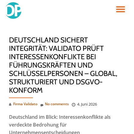
TO
Skip
to
NA
content
DEUTSCHLAND SICHERT
INTEGRITÄT: VALIDATO PRÜFT
INTERESSENKONFLIKTE BEI
FÜHRUNGSKRÄFTEN UND
SCHLÜSSELPERSONEN – GLOBAL,
STRUKTURIERT UND DSGVO-
KONFORM
Firma Validato
No comments
4. Juni 2026
Deutschland im Blick: Interessenkonflikte als
verdeckte Bedrohung für
Unternehmensentscheidungen