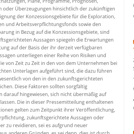
Schätzungen, Pläne, Programme, Prognosen,
n oder Überzeugungen hinsichtlich der zukünftigen
Eignung der Konzessionsgebiete für die Exploration,
en und Arbeitsverpflichtungsfonds sowie den
arung in Bezug auf die Konzessionsgebiete, sind
nftsgerichteten Aussagen spiegeln die Erwartungen
g auf der Basis der ihr derzeit verfügbaren
ssagen unterliegen einer Reihe von Risiken und
die von Zeit zu Zeit in den von dem Unternehmen bei
hten Unterlagen aufgeführt sind, die dazu führen
wesentlich von den in den zukunftsgerichteten
hen. Diese Faktoren sollten sorgfältig
n darauf hingewiesen, sich nicht übermäßig auf
lassen. Die in dieser Pressemitteilung enthaltenen
onen gelten zum Zeitpunkt ihrer Veröffentlichung,
flichtung, zukunftsgerichtete Aussagen oder
er zu revidieren, sei es aufgrund neuer
aus anderen Gründen, es sei denn, dies ist durch