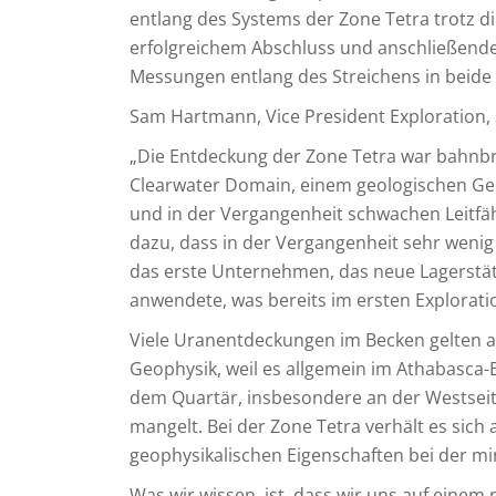
entlang des Systems der Zone Tetra trotz d
erfolgreichem Abschluss und anschließender
Messungen entlang des Streichens in beide
Sam Hartmann, Vice President Exploration, 
„Die Entdeckung der Zone Tetra war bahnbr
Clearwater Domain, einem geologischen Geb
und in der Vergangenheit schwachen Leitfäh
dazu, dass in der Vergangenheit sehr wenig
das erste Unternehmen, das neue Lagerstä
anwendete, was bereits im ersten Explorat
Viele Uranentdeckungen im Becken gelten als
Geophysik, weil es allgemein im Athabasca
dem Quartär, insbesondere an der Westseit
mangelt. Bei der Zone Tetra verhält es sic
geophysikalischen Eigenschaften bei der min
Was wir wissen, ist, dass wir uns auf einem