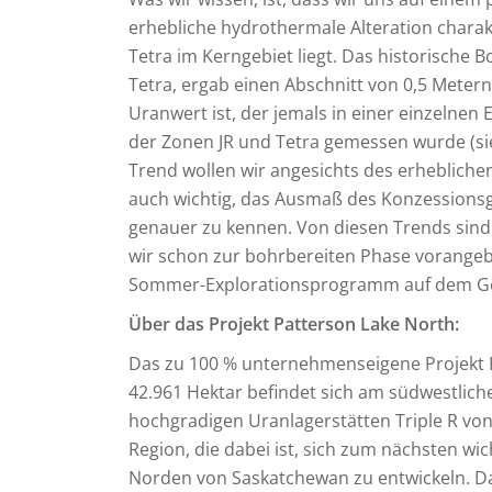
erhebliche hydrothermale Alteration charakt
Tetra im Kerngebiet liegt. Das historische 
Tetra, ergab einen Abschnitt von 0,5 Meter
Uranwert ist, der jemals in einer einzelne
der Zonen JR und Tetra gemessen wurde (sie
Trend wollen wir angesichts des erhebliche
auch wichtig, das Ausmaß des Konzessions
genauer zu kennen. Von diesen Trends sind 
wir schon zur bohrbereiten Phase vorangeb
Sommer-Explorationsprogramm auf dem Gebi
Über das Projekt Patterson Lake North:
Das zu 100 % unternehmenseigene Projekt P
42.961 Hektar befindet sich am südwestlic
hochgradigen Uranlagerstätten Triple R vo
Region, die dabei ist, sich zum nächsten wi
Norden von Saskatchewan zu entwickeln. Da