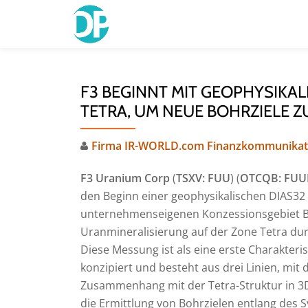
Skip
to
content
F3 BEGINNT MIT GEOPHYSIKA
TETRA, UM NEUE BOHRZIELE Z
Firma IR-WORLD.com Finanzkommunikat
F3 Uranium Corp
(
TSXV: FUU
) (
OTCQB: FUU
den Beginn einer geophysikalischen DIAS32
unternehmenseigenen Konzessionsgebiet Br
Uranmineralisierung auf der Zone Tetra durc
Diese Messung ist als eine erste Charakter
konzipiert und besteht aus drei Linien, mi
Zusammenhang mit der Tetra-Struktur in 3D 
die Ermittlung von Bohrzielen entlang des 