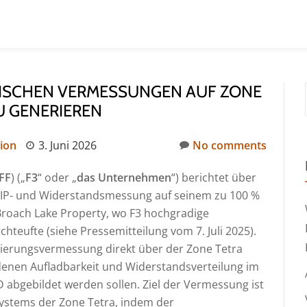
LISCHEN VERMESSUNGEN AUF ZONE
U GENERIEREN
ion
3. Juni 2026
No comments
FF
) („
F3
“ oder „
das Unternehmen
“) berichtet über
 IP- und Widerstandsmessung auf seinem zu 100 %
oach Lake Property, wo F3 hochgradige
hteufte (siehe Pressemitteilung vom 7. Juli 2025).
isierungsvermessung direkt über der Zone Tetra
t denen Aufladbarkeit und Widerstandsverteilung im
abgebildet werden sollen. Ziel der Vermessung ist
Systems der Zone Tetra, indem der