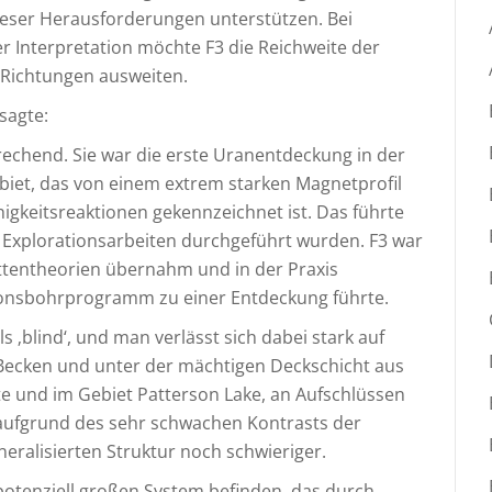
ieser Herausforderungen unterstützen. Bei
 Interpretation möchte F3 die Reichweite der
 Richtungen ausweiten.
sagte:
echend. Sie war die erste Uranentdeckung in der
iet, das von einem extrem starken Magnetprofil
igkeitsreaktionen gekennzeichnet ist. Das führte
 Explorationsarbeiten durchgeführt wurden. F3 war
ttentheorien übernahm und in der Praxis
ionsbohrprogramm zu einer Entdeckung führte.
 ‚blind‘, und man verlässt sich dabei stark auf
-Becken und unter der mächtigen Deckschicht aus
e und im Gebiet Patterson Lake, an Aufschlüssen
h aufgrund des sehr schwachen Kontrasts der
eralisierten Struktur noch schwieriger.
 potenziell großen System befinden, das durch