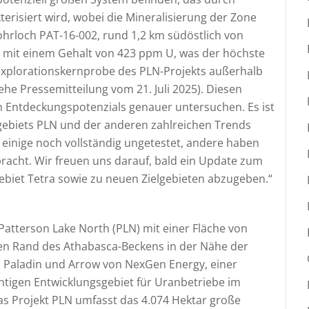
erisiert wird, wobei die Mineralisierung der Zone
Bohrloch PAT-16-002, rund 1,2 km südöstlich von
n mit einem Gehalt von 423 ppm U, was der höchste
n Explorationskernprobe des PLN-Projekts außerhalb
he Pressemitteilung vom 21. Juli 2025). Diesen
n Entdeckungspotenzials genauer untersuchen. Es ist
gebiets PLN und der anderen zahlreichen Trends
einige noch vollständig ungetestet, andere haben
racht. Wir freuen uns darauf, bald ein Update zum
et Tetra sowie zu neuen Zielgebieten abzugeben.“
atterson Lake North (PLN) mit einer Fläche von
hen Rand des Athabasca-Beckens in der Nähe der
n Paladin und Arrow von NexGen Energy, einer
chtigen Entwicklungsgebiet für Uranbetriebe im
s Projekt PLN umfasst das 4.074 Hektar große