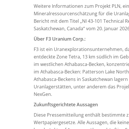
Weitere Informationen zum Projekt PLN, eins
Mineralressourcenschätzung für die Uranlag
Bericht mit dem Titel „NI 43-101 Technical 
Saskatchewan, Canada“ vom 20. Januar 2026
Über F3 Uranium Corp.:
F3 ist ein Uranexplorationsunternehmen, da
entdeckte Zone Tetra, 13 km südlich im Geb
im westlichen Athabasca-Becken, konzentrie
im Athabasca-Becken: Patterson Lake North,
Athabasca-Beckens in Saskatchewan lagern 
Uranlagerstätten, unter anderem das Projek
NexGen.
Zukunftsgerichtete Aussagen
Diese Pressemitteilung enthält bestimmte 
Wertpapiergesetze. Alle Aussagen, die keine 