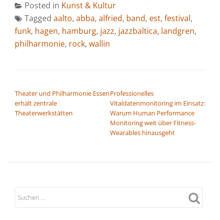
Posted in
Kunst & Kultur
Tagged
aalto
,
abba
,
alfried
,
band
,
est
,
festival
,
funk
,
hagen
,
hamburg
,
jazz
,
jazzbaltica
,
landgren
,
philharmonie
,
rock
,
wallin
BEITRAGSNAVIGATION
Theater und Philharmonie Essen
Professionelles
erhält zentrale
Vitaldatenmonitoring im Einsatz:
Theaterwerkstätten
Warum Human Performance
Monitoring weit über Fitness-
Wearables hinausgeht