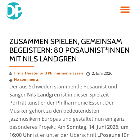
TO
Skip
to
NA
content
ZUSAMMEN SPIELEN, GEMEINSAM
BEGEISTERN: 80 POSAUNIST*INNEN
MIT NILS LANDGREN
Firma Theater und Philharmonie Essen
2. Juni 2026
No comments
Der aus Schweden stammende Posaunist und
Sänger
Nils Landgren
ist in dieser Spielzeit
Porträtkünstler der Philharmonie Essen. Der
Musiker gehört zu den bedeutendsten
Jazzmusikern Europas und gestaltet nun ein ganz
besonderes Projekt: Am
Sonntag, 14. Juni 2026, um
16:00 Uhr
ist er unter der Überschrift
„Posaune für