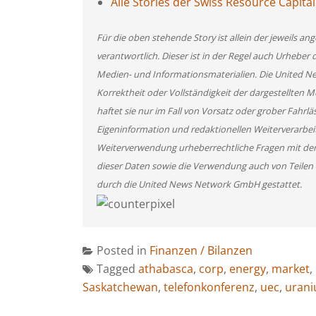
Alle Stories der Swiss Resource Capita
Für die oben stehende Story ist allein der jeweils 
verantwortlich. Dieser ist in der Regel auch Urheber 
Medien- und Informationsmaterialien. Die United 
Korrektheit oder Vollständigkeit der dargestellten
haftet sie nur im Fall von Vorsatz oder grober Fahrlä
Eigeninformation und redaktionellen Weiterverarbeitun
Weiterverwendung urheberrechtliche Fragen mit de
dieser Daten sowie die Verwendung auch von Teilen
durch die United News Network GmbH gestattet.
Posted in
Finanzen / Bilanzen
Tagged
athabasca
,
corp
,
energy
,
market
,
Saskatchewan
,
telefonkonferenz
,
uec
,
uran