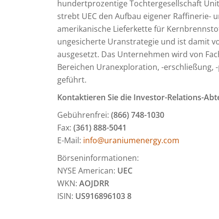
hundertprozentige Tochtergesellschaft Uni
strebt UEC den Aufbau eigener Raffinerie- 
amerikanische Lieferkette für Kernbrennstof
ungesicherte Uranstrategie und ist damit 
ausgesetzt. Das Unternehmen wird von Fach
Bereichen Uranexploration, -erschließung, -
geführt.
Kontaktieren Sie die Investor-Relations-Ab
Gebührenfrei:
(866) 748-1030
Fax:
(361) 888-5041
E-Mail:
info@uraniumenergy.com
Börseninformationen:
NYSE American:
UEC
WKN:
AOJDRR
ISIN:
US916896103 8