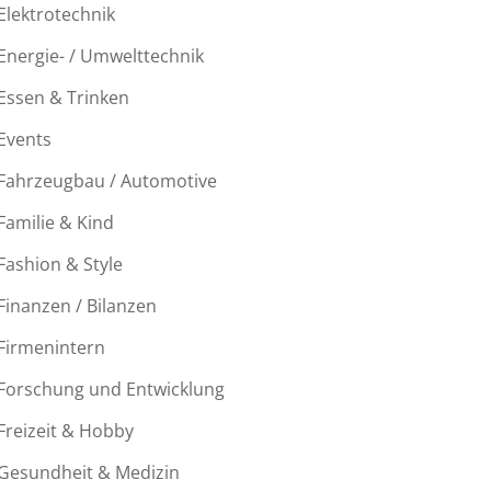
Elektrotechnik
Energie- / Umwelttechnik
Essen & Trinken
Events
Fahrzeugbau / Automotive
Familie & Kind
Fashion & Style
Finanzen / Bilanzen
Firmenintern
Forschung und Entwicklung
Freizeit & Hobby
Gesundheit & Medizin