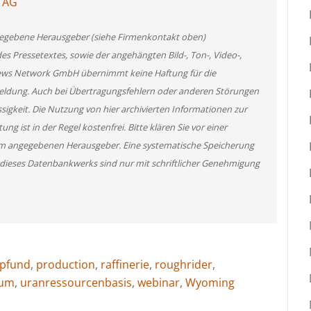
l AG
angegebene Herausgeber (siehe Firmenkontakt oben)
des Pressetextes, sowie der angehängten Bild-, Ton-, Video-,
News Network GmbH übernimmt keine Haftung für die
 Meldung. Auch bei Übertragungsfehlern oder anderen Störungen
ssigkeit. Die Nutzung von hier archivierten Informationen zur
g ist in der Regel kostenfrei. Bitte klären Sie vor einer
m angegebenen Herausgeber. Eine systematische Speicherung
 dieses Datenbankwerks sind nur mit schriftlicher Genehmigung
pfund
,
production
,
raffinerie
,
roughrider
,
ium
,
uranressourcenbasis
,
webinar
,
Wyoming