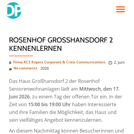
TO
Skip
to
NA
content
ROSENHOF GROSSHANSDORF 2 K
ENNENLERNEN
Firma KC3 Köpers Corporate & Crisis Communications
2. Juni
No comments
2026
Das Haus Großhansdorf 2 der Rosenhof
Seniorenwohnanlagen lädt am
Mittwoch, den 17.
Juni 2026
, zu einem Tag der offenen Tür ein. In der
Zeit von
15:00 bis 19:00 Uhr
haben Interessierte
und ihre Familien die Möglichkeit, das Haus und
sein vielfältiges Angebot kennenzulernen.
An diesem Nachmittag können Besucherinnen und