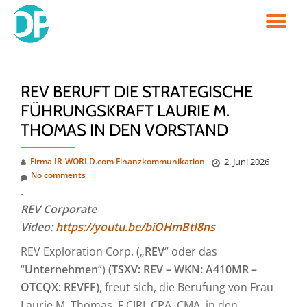
TO
Skip
to
NA
content
REV BERUFT DIE STRATEGISCHE
FÜHRUNGSKRAFT LAURIE M.
THOMAS IN DEN VORSTAND
Firma IR-WORLD.com Finanzkommunikation
2. Juni 2026
No comments
.
REV Corporate
Video:
https://youtu.be/biOHmBtI8ns
REV Exploration Corp. („
REV
“ oder das
“
Unternehmen
”)
(TSXV: REV – WKN: A410MR –
OTCQX: REVFF)
, freut sich, die Berufung von Frau
Laurie M. Thomas, F.CIRI, CPA, CMA, in den