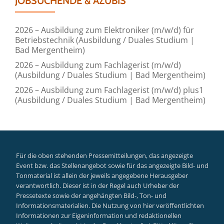
JOBSUCHENDE & AZUBIS
2026 – Ausbildung zum Elektroniker (m/w/d) für
Betriebstechnik (Ausbildung / Duales Studium |
Bad Mergentheim)
2026 – Ausbildung zum Fachlagerist (m/w/d)
(Ausbildung / Duales Studium | Bad Mergentheim)
2026 – Ausbildung zum Fachlagerist (m/w/d) plus1
(Ausbildung / Duales Studium | Bad Mergentheim)
Für die oben stehenden Pressemitteilungen, das angezeigte
Event bzw. das Stellenangebot sowie für das angezeigte Bild- und
Tonmaterial ist allein der jeweils angegebene Herausgeber
verantwortlich. Dieser ist in der Regel auch Urheber der
Pressetexte sowie der angehängten Bild-, Ton- und
Informationsmaterialien. Die Nutzung von hier veröffentlichten
Informationen zur Eigeninformation und redaktionellen