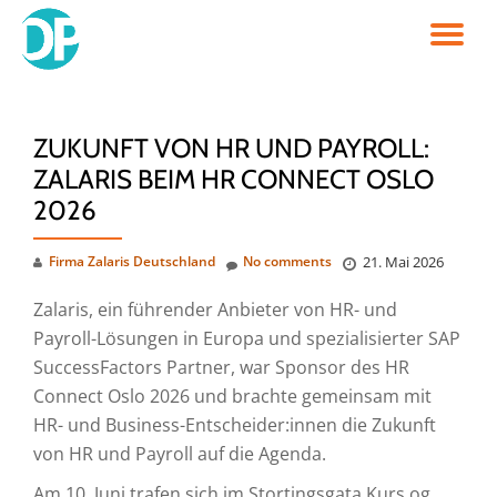
TO
Skip
to
NA
content
ZUKUNFT VON HR UND PAYROLL:
ZALARIS BEIM HR CONNECT OSLO
2026
Firma Zalaris Deutschland
No comments
21. Mai 2026
Zalaris, ein führender Anbieter von HR- und
Payroll-Lösungen in Europa und spezialisierter SAP
SuccessFactors Partner, war Sponsor des HR
Connect Oslo 2026 und brachte gemeinsam mit
HR- und Business-Entscheider:innen die Zukunft
von HR und Payroll auf die Agenda.
Am 10. Juni trafen sich im Stortingsgata Kurs og