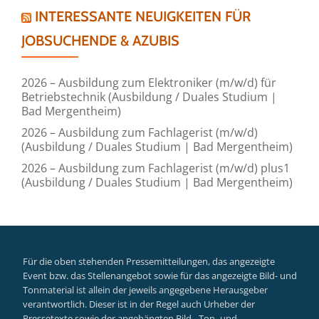
INTERESSANTE NEUIGKEITEN FÜR
JOBSUCHENDE & AZUBIS
2026 – Ausbildung zum Elektroniker (m/w/d) für
Betriebstechnik (Ausbildung / Duales Studium |
Bad Mergentheim)
2026 – Ausbildung zum Fachlagerist (m/w/d)
(Ausbildung / Duales Studium | Bad Mergentheim)
2026 – Ausbildung zum Fachlagerist (m/w/d) plus1
(Ausbildung / Duales Studium | Bad Mergentheim)
Für die oben stehenden Pressemitteilungen, das angezeigte
Event bzw. das Stellenangebot sowie für das angezeigte Bild- und
Tonmaterial ist allein der jeweils angegebene Herausgeber
verantwortlich. Dieser ist in der Regel auch Urheber der
Pressetexte sowie der angehängten Bild-, Ton- und