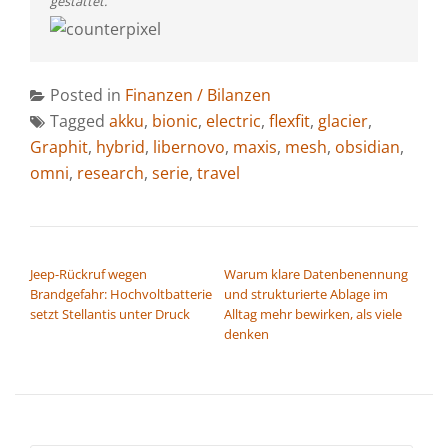
gestattet.
Posted in
Finanzen / Bilanzen
Tagged
akku
,
bionic
,
electric
,
flexfit
,
glacier
,
Graphit
,
hybrid
,
libernovo
,
maxis
,
mesh
,
obsidian
,
omni
,
research
,
serie
,
travel
BEITRAGSNAVIGATION
Jeep-Rückruf wegen
Warum klare Datenbenennung
Brandgefahr: Hochvoltbatterie
und strukturierte Ablage im
setzt Stellantis unter Druck
Alltag mehr bewirken, als viele
denken