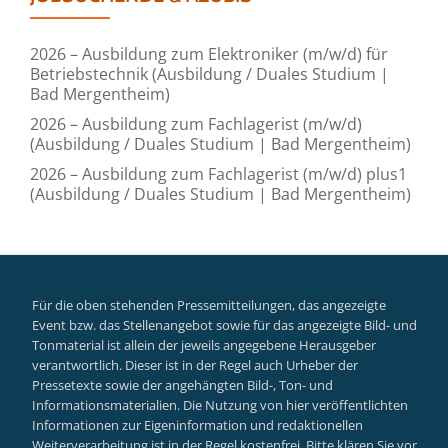
2026 – Ausbildung zum Elektroniker (m/w/d) für
Betriebstechnik (Ausbildung / Duales Studium |
Bad Mergentheim)
2026 – Ausbildung zum Fachlagerist (m/w/d)
(Ausbildung / Duales Studium | Bad Mergentheim)
2026 – Ausbildung zum Fachlagerist (m/w/d) plus1
(Ausbildung / Duales Studium | Bad Mergentheim)
Für die oben stehenden Pressemitteilungen, das angezeigte
Event bzw. das Stellenangebot sowie für das angezeigte Bild- und
Tonmaterial ist allein der jeweils angegebene Herausgeber
verantwortlich. Dieser ist in der Regel auch Urheber der
Pressetexte sowie der angehängten Bild-, Ton- und
Informationsmaterialien. Die Nutzung von hier veröffentlichten
Informationen zur Eigeninformation und redaktionellen
Weiterverarbeitung ist in der Regel kostenfrei. Bitte klären Sie vor