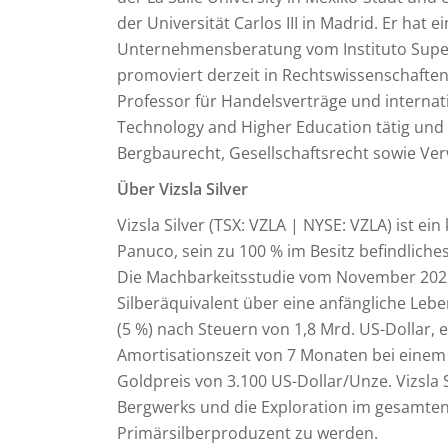
der Universität Carlos III in Madrid. Er hat
Unternehmensberatung vom Instituto Super
promoviert derzeit in Rechtswissenschaften a
Professor für Handelsverträge und internati
Technology and Higher Education tätig und 
Bergbaurecht, Gesellschaftsrecht sowie Ver
Über Vizsla Silver
Vizsla Silver (TSX: VZLA | NYSE: VZLA) ist 
Panuco, sein zu 100 % im Besitz befindliches
Die Machbarkeitsstudie vom November 2025 
Silberäquivalent über eine anfängliche Leb
(5 %) nach Steuern von 1,8 Mrd. US-Dollar, 
Amortisationszeit von 7 Monaten bei einem
Goldpreis von 3.100 US-Dollar/Unze. Vizsla Si
Bergwerks und die Exploration im gesamten 
Primärsilberproduzent zu werden.