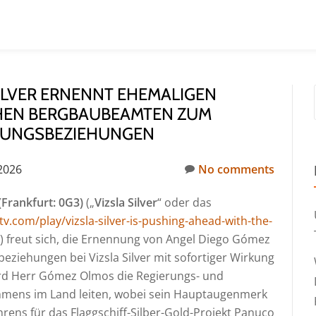
 SILVER ERNENNT EHEMALIGEN
HEN BERGBAUBEAMTEN ZUM
ERUNGSBEZIEHUNGEN
2026
No comments
 (Frankfurt: 0G3
)
(„
Vizsla
Silver
“ oder das
.com/play/vizsla-silver-is-pushing-ahead-with-the-
) freut sich, die Ernennung von Angel Diego Gómez
ziehungen bei Vizsla Silver mit sofortiger Wirkung
ird Herr Gómez Olmos die Regierungs- und
mens im Land leiten, wobei sein Hauptaugenmerk
ens für das Flaggschiff-Silber-Gold-Projekt Panuco