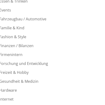
Essen & Trinken
Events
Fahrzeugbau / Automotive
Familie & Kind
Fashion & Style
Finanzen / Bilanzen
Firmenintern
Forschung und Entwicklung
Freizeit & Hobby
Gesundheit & Medizin
Hardware
Internet