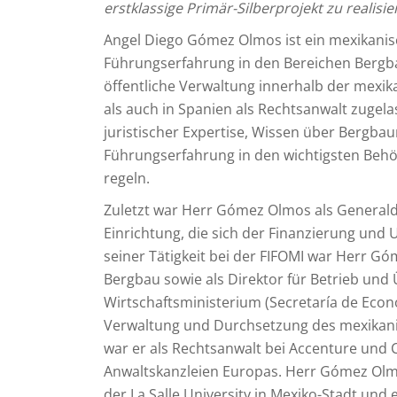
erstklassige Primär-Silberprojekt zu realisie
Angel Diego Gómez Olmos ist ein mexikanis
Führungserfahrung in den Bereichen Bergb
öffentliche Verwaltung innerhalb der mexik
als auch in Spanien als Rechtsanwalt zugel
juristischer Expertise, Wissen über Bergbau
Führungserfahrung in den wichtigsten Behö
regeln.
Zuletzt war Herr Gómez Olmos als Generaldir
Einrichtung, die sich der Finanzierung und
seiner Tätigkeit bei der FIFOMI war Herr Gó
Bergbau sowie als Direktor für Betrieb un
Wirtschaftsministerium (Secretaría de Econ
Verwaltung und Durchsetzung des mexikani
war er als Rechtsanwalt bei Accenture und C
Anwaltskanzleien Europas. Herr Gómez Olm
der La Salle University in Mexiko-Stadt und