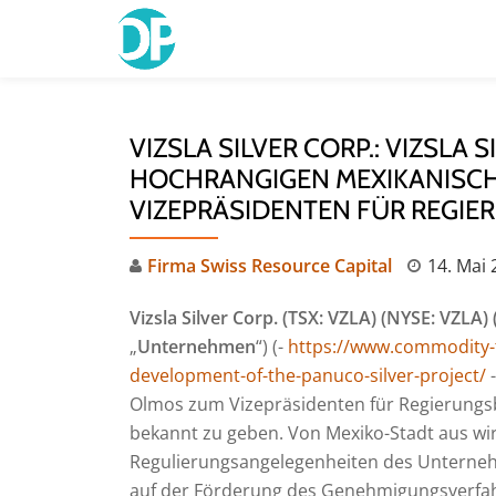
Skip
to
content
VIZSLA SILVER CORP.: VIZSLA
HOCHRANGIGEN MEXIKANISC
VIZEPRÄSIDENTEN FÜR REGI
Firma Swiss Resource Capital
14. Mai 
Vizsla Silver Corp. (TSX: VZLA) (NYSE: VZLA)
„
Unternehmen
“) (-
https://www.commodity-tv
development-of-the-panuco-silver-project/
-
Olmos zum Vizepräsidenten für Regierungsbe
bekannt zu geben. Von Mexiko-Stadt aus w
Regulierungsangelegenheiten des Unterneh
auf der Förderung des Genehmigungsverfahr