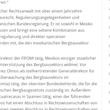
ren.“
cher Rechtsanwalt mit über einem Jahrzehnt
aurecht, Regulierungsangelegenheiten und
anischen Bundesregierung. Er ist sowohl in Mexiko
assen und bringt eine seltene Kombination aus
regulierung und direkter operativer
rden mit, die den mexikanischen Bergbausektor
ektor der FIFOMI tätig, Mexikos einziger staatlicher
 Unterstützung des Bergbausektors widmet. Vor
mez Olmos als stellvertretender Generaldirektor für
d Überwachung des Bergbausektors im
omía) tätig, der obersten Bundesbehörde, die für die
schen Bergbaugesetzes zuständig ist. Außerdem
uatrecasas in Spanien tätig, einer der führenden
os hat einen Abschluss in Rechtswissenschaften von
 einen zweiten Abschluss in Rechtswissenschaften von