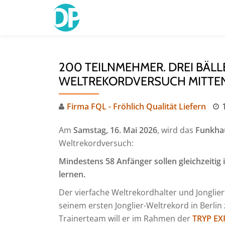
Skip
to
content
200 TEILNMEHMER. DREI BÄLLE
WELTREKORDVERSUCH MITTEN I
Firma FQL - Fröhlich Qualität Liefern
Am
Samstag, 16. Mai 2026
, wird das
Funkhau
Weltrekordversuch:
Mindestens 58 Anfänger sollen gleichzeitig 
lernen.
Der vierfache Weltrekordhalter und Jonglie
seinem ersten Jonglier-Weltrekord in Berli
Trainerteam will er im Rahmen der
TRYP E