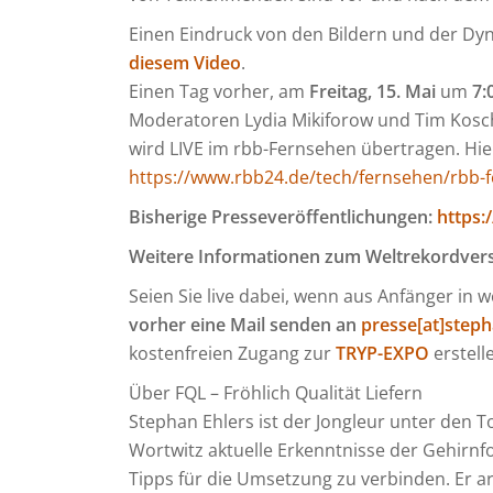
Einen Eindruck von den Bildern und der Dy
diesem Video
.
Einen Tag vorher, am
Freitag, 15. Mai
um
7:
Moderatoren Lydia Mikiforow und Tim Koschw
wird LIVE im rbb-Fernsehen übertragen. Hie
https://www.rbb24.de/tech/fernsehen/rbb-f
Bisherige Presseveröffentlichungen:
https:
Weitere Informationen zum Weltrekordver
Seien Sie live dabei, wenn aus Anfänger in
vorher eine Mail senden an
presse[at]steph
kostenfreien Zugang zur
TRYP-EXPO
erstel
Über FQL – Fröhlich Qualität Liefern
Stephan Ehlers ist der Jongleur unter den 
Wortwitz aktuelle Erkenntnisse der Gehirn
Tipps für die Umsetzung zu verbinden. Er ar