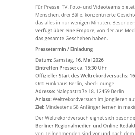
Für Presse, TV, Foto- und Videoteams bietet
Menschen, drei Bälle, konzentrierte Gesich
das alles in nur wenigen Minuten. Besonders
verfügt über eine Empore
, von der aus Med
das gesamte Geschehen haben.
Pressetermin / Einladung
Datum:
Samstag,
16. Mai 2026
Eintreffen Presse:
ca.
15:30 Uhr
Offizieller Start des Weltrekordversuchs:
16
Ort:
Funkhaus Berlin, Shed-Lounge
Adresse:
Nalepastraße 18, 12459 Berlin
Anlass:
Weltrekordversuch im Jonglieren au
Ziel:
Mindestens 58 Anfänger lernen in maxim
Der Weltrekordversuch eignet sich besonde
Berliner Regionalmedien und Online-Redak
von Teilnehmenden sind vor und nach dem 