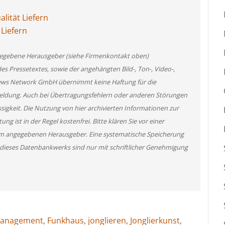
lität Liefern
 Liefern
angegebene Herausgeber (siehe Firmenkontakt oben)
des Pressetextes, sowie der angehängten Bild-, Ton-, Video-,
News Network GmbH übernimmt keine Haftung für die
 Meldung. Auch bei Übertragungsfehlern oder anderen Störungen
ssigkeit. Die Nutzung von hier archivierten Informationen zur
g ist in der Regel kostenfrei. Bitte klären Sie vor einer
m angegebenen Herausgeber. Eine systematische Speicherung
 dieses Datenbankwerks sind nur mit schriftlicher Genehmigung
management
,
Funkhaus
,
jonglieren
,
Jonglierkunst
,