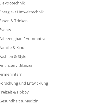
Elektrotechnik
Energie- / Umwelttechnik
Essen & Trinken
Events
Fahrzeugbau / Automotive
Familie & Kind
Fashion & Style
Finanzen / Bilanzen
Firmenintern
Forschung und Entwicklung
Freizeit & Hobby
Gesundheit & Medizin