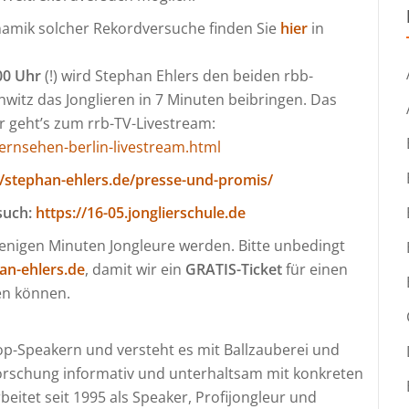
namik solcher Rekordversuche finden Sie
hier
in
00 Uhr
(!) wird Stephan Ehlers den beiden rbb-
itz das Jonglieren in 7 Minuten beibringen. Das
r geht’s zum rrb-TV-Livestream:
ernsehen-berlin-livestream.html
//stephan-ehlers.de/presse-und-promis/
such:
https://16-05.jonglierschule.de
 wenigen Minuten Jongleure werden. Bitte unbedingt
an-ehlers.de
, damit wir ein
GRATIS-Ticket
für einen
len können.
Top-Speakern und versteht es mit Ballzauberei und
forschung informativ und unterhaltsam mit konkreten
beitet seit 1995 als Speaker, Profijongleur und