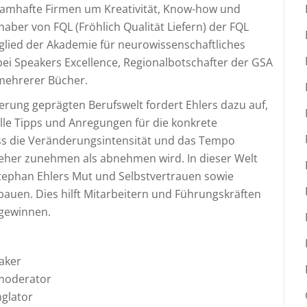
e namhafte Firmen um Kreativität, Know-how und
haber von FQL (Fröhlich Qualität Liefern) der FQL
glied der Akademie für neurowissenschaftliches
i Speakers Excellence, Regionalbotschafter der GSA
mehrerer Bücher.
rung geprägten Berufswelt fordert Ehlers dazu auf,
olle Tipps und Anregungen für die konkrete
ass die Veränderungsintensität und das Tempo
 eher zunehmen als abnehmen wird. In dieser Welt
Stephan Ehlers Mut und Selbstvertrauen sowie
auen. Dies hilft Mitarbeitern und Führungskräften
 gewinnen.
aker
/moderator
nglator