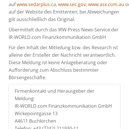
auf
www.sedarplus.ca
,
www.sec.gov
,
www.asx.com.au
o
auf der Website des Emittenten; bei Abweichungen
gilt ausschließlich das Original.
Übermittelt durch das IRW-Press News-Service der
IR-WORLD.com Finanzkommunikation GmbH
Für den Inhalt der Mitteilung bzw. des Research ist
alleine der Ersteller der Nachricht verantwortlich.
Diese Meldung ist keine Anlageberatung oder
Aufforderung zum Abschluss bestimmter
Börsengeschäfte.
Firmenkontakt und Herausgeber der
Meldung:
IR-WORLD.com Finanzkommunikation GmbH
Wickepointgasse 13
A4611 Buchkirchen
Telefon: +43 (7242) 211930-11