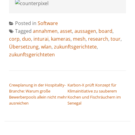
Posted in
Software
Tagged
annahmen
,
asset
,
aussagen
,
board
,
corp
,
duo
,
inturai
,
kameras
,
mesh
,
research
,
tour
,
Übersetzung
,
wlan
,
zukunftsgerichtete
,
zukunftsgerichteten
BEITRAGSNAVIGATION
Crewplanung in der Hospitality-
Karbon-X prüft Konzept für
Branche: Warum große
Klimainitiative zu sauberem
Bewerberpools allein nicht mehr
Kochen und Fischräuchern im
ausreichen
Senegal