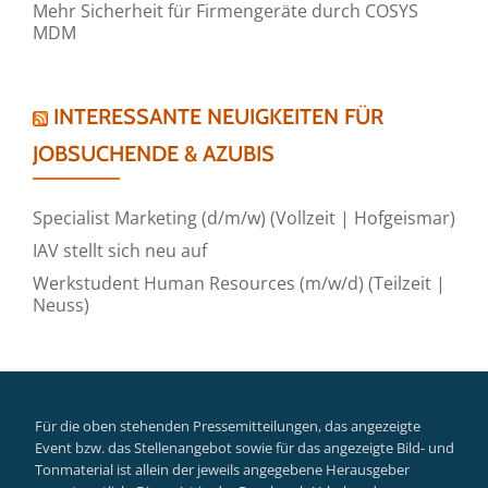
Mehr Sicherheit für Firmengeräte durch COSYS
MDM
INTERESSANTE NEUIGKEITEN FÜR
JOBSUCHENDE & AZUBIS
Specialist Marketing (d/m/w) (Vollzeit | Hofgeismar)
IAV stellt sich neu auf
Werkstudent Human Resources (m/w/d) (Teilzeit |
Neuss)
Für die oben stehenden Pressemitteilungen, das angezeigte
Event bzw. das Stellenangebot sowie für das angezeigte Bild- und
Tonmaterial ist allein der jeweils angegebene Herausgeber