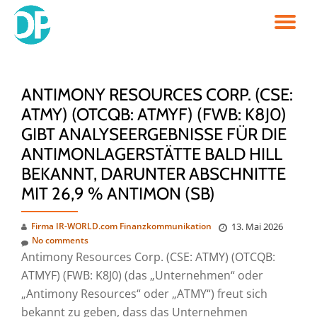
TO
Skip
to
NA
content
ANTIMONY RESOURCES CORP. (CSE:
ATMY) (OTCQB: ATMYF) (FWB: K8J0)
GIBT ANALYSEERGEBNISSE FÜR DIE
ANTIMONLAGERSTÄTTE BALD HILL
BEKANNT, DARUNTER ABSCHNITTE
MIT 26,9 % ANTIMON (SB)
Firma IR-WORLD.com Finanzkommunikation
13. Mai 2026
No comments
Antimony Resources Corp. (CSE: ATMY) (OTCQB:
ATMYF) (FWB: K8J0) (das „Unternehmen“ oder
„Antimony Resources“ oder „ATMY“) freut sich
bekannt zu geben, dass das Unternehmen