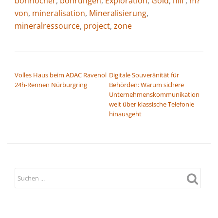
bohrlöcher
,
bohrungen
,
Exploration
,
Gold
,
hill'
,
m?
von
,
mineralisation
,
Mineralisierung
,
mineralressource
,
project
,
zone
BEITRAGSNAVIGATION
Volles Haus beim ADAC Ravenol
Digitale Souveränität für
24h-Rennen Nürburgring
Behörden: Warum sichere
Unternehmenskommunikation
weit über klassische Telefonie
hinausgeht