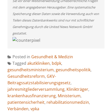
Sie vor einer Weiterverwendung urheberrechtliche Fragen
mit dem angegebenen Herausgeber. Eine systematische
Speicherung dieser Daten sowie die Verwendung auch von
Teilen dieses Datenbankwerks sind nur mit schriftlicher
Genehmigung durch die United News Network GmbH
gestattet.
Posted in
Gesundheit & Medizin
Tagged
akutkliniken
,
bdpk
,
gesundheitsministerium
,
gesundheitspolitik
,
Gesundheitsreform
,
GKV-
Beitragssatzstabilisierungsgesetz
,
jahresmitgliederversammlung
,
Klinikträger
,
krankenhausfinanzierung
,
Ministerium
,
patientensicherheit
,
rehabilitationsmedizin
,
Verbänden
,
vpka