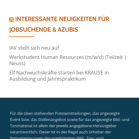
INTERESSANTE NEUIGKEITEN FÜR
JOBSUCHENDE & AZUBIS
IAV stellt sich neu auf
Werkstudent Human Resources (m/w/d) (Teilzeit |
Neuss)
Elf Nachwuchskräfte starten bei KRAUSE in
Ausbildung und Jahrespraktikum
Für die oben stehenden Pressemitteilungen, das angezeigte
Event bzw. das Stellenangebot sowie für das angezeigte Bild- und
Tonmaterial ist allein der jeweils angegebene Herausgeber
verantwortlich. Dieser ist in der Regel auch Urheber der
Pressetexte sowie der angehängten Bild-, Ton- und