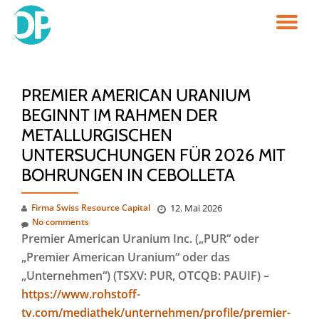
TO
Skip
to
NA
content
PREMIER AMERICAN URANIUM
BEGINNT IM RAHMEN DER
METALLURGISCHEN
UNTERSUCHUNGEN FÜR 2026 MIT
BOHRUNGEN IN CEBOLLETA
Firma Swiss Resource Capital
12. Mai 2026
No comments
Premier American Uranium Inc. („PUR“ oder
„Premier American Uranium“ oder das
„Unternehmen“) (TSXV: PUR, OTCQB: PAUIF) –
https://www.rohstoff-
tv.com/mediathek/unternehmen/profile/premier-