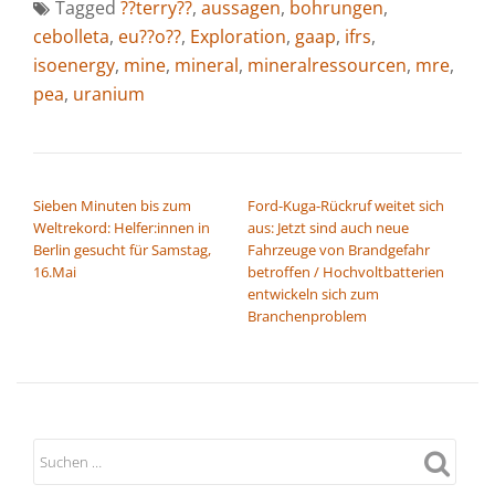
Tagged
??terry??
,
aussagen
,
bohrungen
,
cebolleta
,
eu??o??
,
Exploration
,
gaap
,
ifrs
,
isoenergy
,
mine
,
mineral
,
mineralressourcen
,
mre
,
pea
,
uranium
BEITRAGSNAVIGATION
Sieben Minuten bis zum
Ford-Kuga-Rückruf weitet sich
Weltrekord: Helfer:innen in
aus: Jetzt sind auch neue
Berlin gesucht für Samstag,
Fahrzeuge von Brandgefahr
16.Mai
betroffen / Hochvoltbatterien
entwickeln sich zum
Branchenproblem