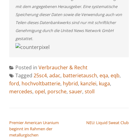
mit dem angegebenen Herausgeber. Eine systematische
Speicherung dieser Daten sowie die Verwendung auch von
Teilen dieses Datenbankwerks sind nur mit schriftlicher
Genehmigung durch die United News Network GmbH
gestattet.
Posted in
Verbraucher & Recht
Tagged
25sc4
,
adac
,
batterietausch
,
eqa
,
eqb
,
ford
,
hochvoltbatterie
,
hybrid
,
kanzlei
,
kuga
,
mercedes
,
opel
,
porsche
,
sauer
,
stoll
BEITRAGSNAVIGATION
Premier American Uranium
NEU: Liquid Sweat Club
beginnt im Rahmen der
metallurgischen