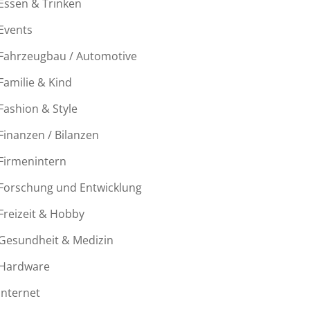
Essen & Trinken
Events
Fahrzeugbau / Automotive
Familie & Kind
Fashion & Style
Finanzen / Bilanzen
Firmenintern
Forschung und Entwicklung
Freizeit & Hobby
Gesundheit & Medizin
Hardware
Internet