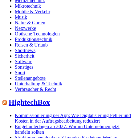
Medizintechnik
Mikrotechnik
Mobile & Verkehr
Musik
Natur & Garten
Netzwerke
Optische Technologien
Produktionstechnik
Reisen & Urlaub
Shortnews
Sicherheit
Software
Sonstiges
Sport
Stellenangebote
Unterhaltung & Technik
Verbraucher & Recht
HightechBox
Kommissionierung per App: Wie Digitalisierung Fehler und
Kosten in der Auftragsbearbeitung reduziert
Entgeltunterlagen ab 2027: Warum Unternehmen jetzt
handeln sollten
Strukturen neu denken: 3 Impulse für deinen Weg zu