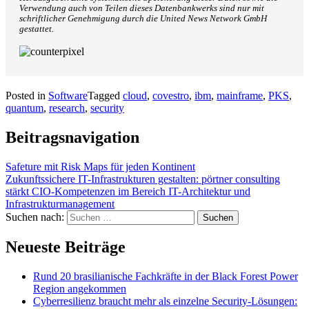
Verwendung auch von Teilen dieses Datenbankwerks sind nur mit
schriftlicher Genehmigung durch die United News Network GmbH
gestattet.
Posted in
Software
Tagged
cloud
,
covestro
,
ibm
,
mainframe
,
PKS
,
quantum
,
research
,
security
Beitragsnavigation
Safeture mit Risk Maps für jeden Kontinent
Zukunftssichere IT-Infrastrukturen gestalten: pörtner consulting
stärkt CIO-Kompetenzen im Bereich IT-Architektur und
Infrastrukturmanagement
Suchen nach:
Neueste Beiträge
Rund 20 brasilianische Fachkräfte in der Black Forest Power
Region angekommen
Cyberresilienz braucht mehr als einzelne Security-Lösungen: