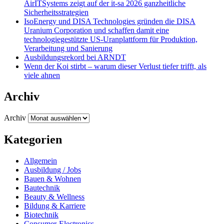
AirITSystems zeigt auf der it-sa 2026 ganzheitliche
Sicherheitsstrategien
IsoEnergy und DISA Technologies gründen die DISA
Uranium Corporation und schaffen damit eine
technologiegestützte US-Uranplattform für Produktion,
Verarbeitung und Sanierung
Ausbildungsrekord bei ARNDT
Wenn der Koi stirbt – warum dieser Verlust tiefer trifft, als
viele ahnen
Archiv
Archiv
Kategorien
Allgemein
Ausbildung / Jobs
Bauen & Wohnen
Bautechnik
Beauty & Wellness
Bildung & Karriere
Biotechnik
Consumer-Electronics