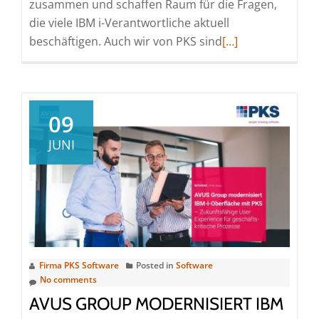
zusammen und schaffen Raum für die Fragen,
die viele IBM i-Verantwortliche aktuell
Read
beschäftigen. Auch wir von PKS sind
[…]
more
about
Was
bewegt
09
die
JUNI
IMB
Power
Sistems
(i)-
Community
aktuell?
Firma PKS Software
Posted in
Software
No comments
AVUS GROUP MODERNISIERT IBM