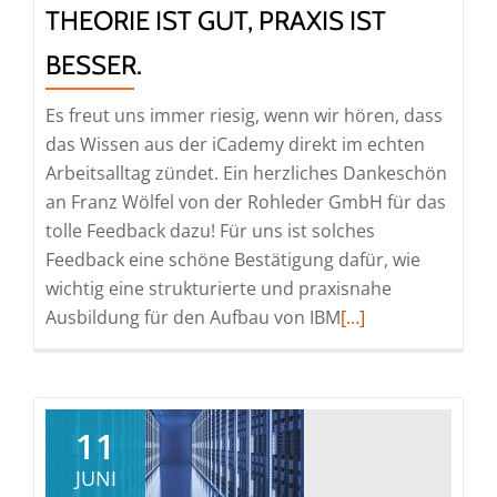
Modernisierung
THEORIE IST GUT, PRAXIS IST
BESSER.
Es freut uns immer riesig, wenn wir hören, dass
das Wissen aus der iCademy direkt im echten
Arbeitsalltag zündet. Ein herzliches Dankeschön
an Franz Wölfel von der Rohleder GmbH für das
tolle Feedback dazu! Für uns ist solches
Feedback eine schöne Bestätigung dafür, wie
wichtig eine strukturierte und praxisnahe
Read
Ausbildung für den Aufbau von IBM
[…]
more
about
Theorie
ist
11
gut,
JUNI
Praxis