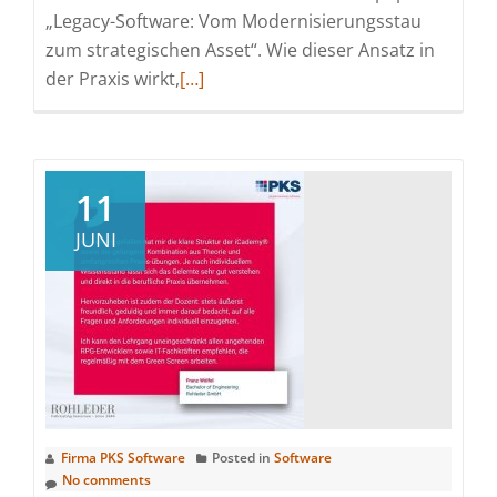
„Legacy-Software: Vom Modernisierungsstau
zum strategischen Asset“. Wie dieser Ansatz in
Read
der Praxis wirkt,
[…]
more
about
Moderne
IBM
11
i
JUNI
Entwicklung:
Warum
Low-
Code
mehr
ist
als
Green-
Firma PKS Software
Posted in
Software
Screen-
No comments