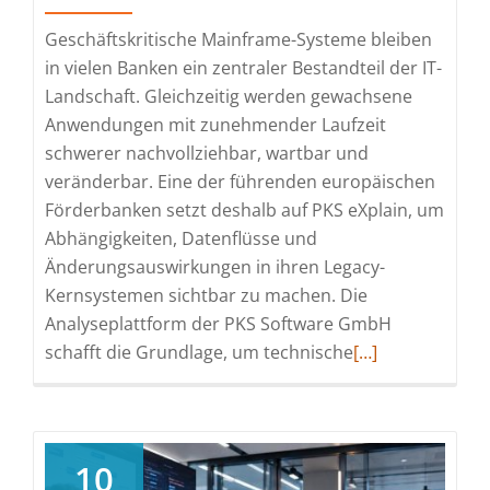
Geschäftskritische Mainframe-Systeme bleiben
in vielen Banken ein zentraler Bestandteil der IT-
Landschaft. Gleichzeitig werden gewachsene
Anwendungen mit zunehmender Laufzeit
schwerer nachvollziehbar, wartbar und
veränderbar. Eine der führenden europäischen
Förderbanken setzt deshalb auf PKS eXplain, um
Abhängigkeiten, Datenflüsse und
Änderungsauswirkungen in ihren Legacy-
Kernsystemen sichtbar zu machen. Die
Analyseplattform der PKS Software GmbH
Read
schafft die Grundlage, um technische
[…]
more
about
Europäische
Förderbank
10