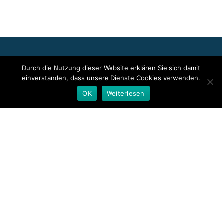
Für die oben stehenden Pressemitteilungen, das angezeigte
Durch die Nutzung dieser Website erklären Sie sich damit
Event bzw. das Stellenangebot sowie für das angezeigte Bild- und
einverstanden, dass unsere Dienste Cookies verwenden.
Tonmaterial ist allein der jeweils angegebene Herausgeber
verantwortlich. Dieser ist in der Regel auch Urheber der
OK
Weiterlesen
Pressetexte sowie der angehängten Bild-, Ton- und
Informationsmaterialien. Die Nutzung von hier veröffentlichten
Informationen zur Eigeninformation und redaktionellen
Weiterverarbeitung ist in der Regel kostenfrei. Bitte klären Sie vor
einer Weiterverwendung urheberrechtliche Fragen mit dem
angegebenen Herausgeber.
Deutsche Presseindex
Secondary
Menu
Llorix One Lite
powered by
WordPress