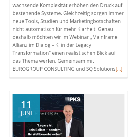
wachsende Komplexität erhöhen den Druck auf
bestehende Systeme. Gleichzeitig sorgen immer
neue Tools, Studien und Marketingbotschaften
nicht automatisch für mehr Klarheit. Genau
deshalb möchten wir im Webinar „Mainframe
Allianz im Dialog – KI in der Legacy
Transformation“ einen realistischen Blick auf
das Thema werfen. Gemeinsam mit
Read
EUROGROUP CONSULTING und SQ Solutions
[…]
more
about
KI
gilt
11
vielerort
JUNI
als
Antwort
auf