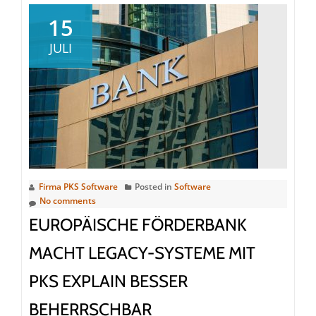
KI
allein
15
modernisiert
JULI
keinen
Mainframe:
Warum
der
richtige
Modernisierungspfad
entscheidend
ist
Firma PKS Software
Posted in
Software
No comments
EUROPÄISCHE FÖRDERBANK
MACHT LEGACY-SYSTEME MIT
PKS EXPLAIN BESSER
BEHERRSCHBAR