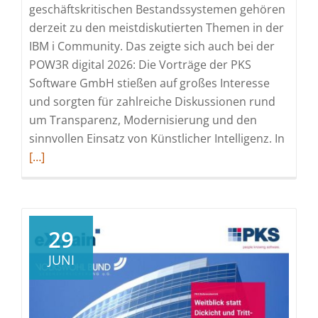
geschäftskritischen Bestandssystemen gehören
derzeit zu den meistdiskutierten Themen in der
IBM i Community. Das zeigte sich auch bei der
POW3R digital 2026: Die Vorträge der PKS
Software GmbH stießen auf großes Interesse
und sorgten für zahlreiche Diskussionen rund
um Transparenz, Modernisierung und den
Read
sinnvollen Einsatz von Künstlicher Intelligenz. In
more
[…]
about
Legacy
Moder
und
29
KI
JUNI
im
Fokus:
Große