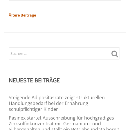
about
AVUS
BEITRAGSNAVIGATION
Ältere Beiträge
Group
modernisiert
IBM
i
Oberfläche
mit
PKS
–
NEUESTE BEITRÄGE
Zukunftsfähige
User
Experience
Steigende Adipositasrate zeigt strukturellen
Handlungsbedarf bei der Ernährung
für
schulpflichtiger Kinder
geschäftskritische
Pasinex startet Ausschreibung für hochgradiges
Prozesse
Zinksulfidkonzentrat mit Germanium- und
Silbergehalten und stellt ein Betriebsupdate bereit