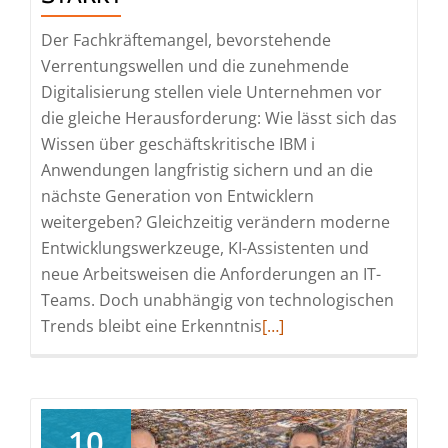
Der Fachkräftemangel, bevorstehende
Verrentungswellen und die zunehmende
Digitalisierung stellen viele Unternehmen vor
die gleiche Herausforderung: Wie lässt sich das
Wissen über geschäftskritische IBM i
Anwendungen langfristig sichern und an die
nächste Generation von Entwicklern
weitergeben? Gleichzeitig verändern moderne
Entwicklungswerkzeuge, KI-Assistenten und
neue Arbeitsweisen die Anforderungen an IT-
Teams. Doch unabhängig von technologischen
Read
Trends bleibt eine Erkenntnis
[…]
more
about
IBM
i
10