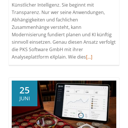
Künstlicher Intelligenz. Sie beginnt mit
Transparenz. Nur wer seine Anwendungen,
Abhängigkeiten und fachlichen
Zusammenhänge versteht, kann
Modernisierung fundiert planen und KI künftig
sinnvoll einsetzen. Genau diesen Ansatz verfolgt
die PKS Software GmbH mit ihrer
Read
Analyseplattform eXplain. Wie dies
[…]
more
about
Mit
Transparenz
25
aus
JUNI
dem
Legacy-
Dschungel:
Wie