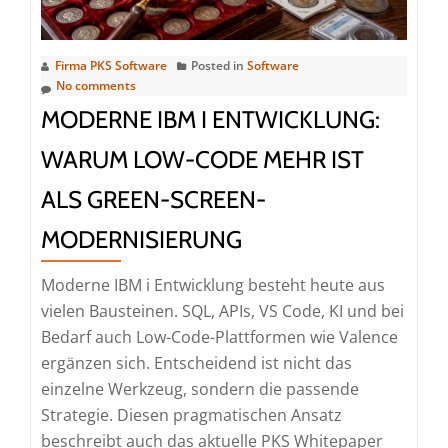
der
VOLKSWOHL
BUND
Firma PKS Software
Posted in
Software
No comments
mit
PKS
MODERNE IBM I ENTWICKLUNG:
seine
WARUM LOW-CODE MEHR IST
IBM
Z-
ALS GREEN-SCREEN-
Bestandssysteme
MODERNISIERUNG
zukunftssicher
und
Moderne IBM i Entwicklung besteht heute aus
KI-
vielen Bausteinen. SQL, APIs, VS Code, KI und bei
fähig
Bedarf auch Low-Code-Plattformen wie Valence
macht
ergänzen sich. Entscheidend ist nicht das
einzelne Werkzeug, sondern die passende
Strategie. Diesen pragmatischen Ansatz
beschreibt auch das aktuelle PKS Whitepaper