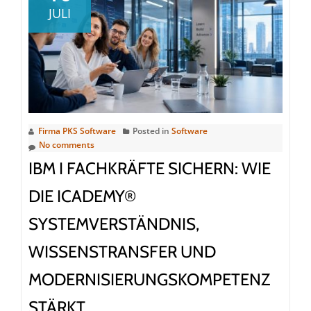
macht
JULI
Legacy-
Systeme
mit
PKS
eXplain
besser
beherrschbar
Firma PKS Software
Posted in
Software
No comments
IBM I FACHKRÄFTE SICHERN: WIE
DIE ICADEMY®
SYSTEMVERSTÄNDNIS,
WISSENSTRANSFER UND
MODERNISIERUNGSKOMPETENZ
STÄRKT