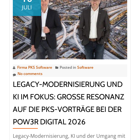
Fachkräfte
JULI
sichern:
Wie
die
iCademy®
Systemverständnis,
Wissenstransfer
und
Modernisierungskompe
Firma PKS Software
Posted in
Software
No comments
stärkt
LEGACY-MODERNISIERUNG UND
KI IM FOKUS: GROSSE RESONANZ A
UF DIE PKS-VORTRÄGE BEI DER P
OW3R DIGITAL 2026
Legacy-Modernisierung, KI und der Umgang mit