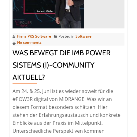
die
Herausf
im
Mainfram
und
Firma PKS Software
Posted in
Software
Legacy-
No comments
Umfeld.
WAS BEWEGT DIE IMB POWER
SISTEMS (I)-COMMUNITY
AKTUELL?
Am 24. & 25. Juni ist es wieder soweit für die
#POW3R digital von MIDRANGE. Was wir an
diesem Format besonders schätzen: Hier
stehen der Erfahrungsaustausch und konkrete
Einblicke aus der Praxis im Mittelpunkt.
Unterschiedliche Perspektiven kommen