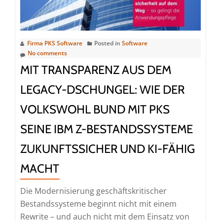
Reson
auf
die
PKS-
Firma PKS Software
Posted in
Software
No comments
Vortr
bei
MIT TRANSPARENZ AUS DEM
der
LEGACY-DSCHUNGEL: WIE DER
POW3
digital
VOLKSWOHL BUND MIT PKS
2026
SEINE IBM Z-BESTANDSSYSTEME
ZUKUNFTSSICHER UND KI-FÄHIG
MACHT
Die Modernisierung geschäftskritischer
Bestandssysteme beginnt nicht mit einem
Rewrite – und auch nicht mit dem Einsatz von