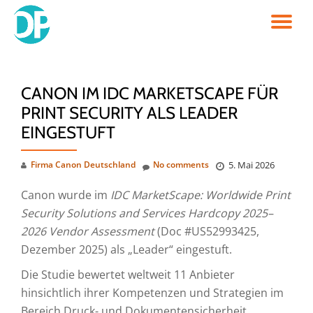
TO
Skip
to
NA
content
CANON IM IDC MARKETSCAPE FÜR
PRINT SECURITY ALS LEADER
EINGESTUFT
Firma Canon Deutschland
No comments
5. Mai 2026
Canon wurde im
IDC MarketScape: Worldwide Print
Security Solutions and Services Hardcopy 2025–
2026 Vendor Assessment
(Doc #US52993425,
Dezember 2025) als „Leader“ eingestuft.
Die Studie bewertet weltweit 11 Anbieter
hinsichtlich ihrer Kompetenzen und Strategien im
Bereich Druck- und Dokumentensicherheit,