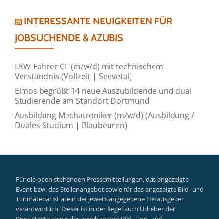
INTERESSANTE NEUIGKEITEN FÜR
JOBSUCHENDE & AZUBIS
LKW-Fahrer CE (m/w/d) mit technischem
Verständnis (Vollzeit | Seevetal)
Elmos begrüßt 14 neue Auszubildende und dual
Studierende am Standort Dortmund
Ausbildung Mechatroniker (m/w/d) (Ausbildung /
Duales Studium | Blaubeuren)
Für die oben stehenden Pressemitteilungen, das angezeigte
Event bzw. das Stellenangebot sowie für das angezeigte Bild- und
Tonmaterial ist allein der jeweils angegebene Herausgeber
verantwortlich. Dieser ist in der Regel auch Urheber der
Pressetexte sowie der angehängten Bild-, Ton- und