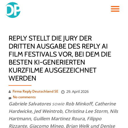
TO
Skip
to
NA
content
REPLY STELLT DIE JURY DER
DRITTEN AUSGABE DES REPLY AI
FILM FESTIVALS VOR, BEI DEM DIE
BESTEN KI-GENERIERTEN
KURZFILME AUSGEZEICHNET
WERDEN
Firma Reply Deutschland SE
29. April 2026
No comments
Gabriele Salvatores
sowie
Rob Minkoff, Catherine
Hardwicke, Jed Weintrob, Christina Lee Storm, Nils
Hartmann, Guillem Martinez Roura, Filippo
Rizzante, Giacomo Mineo, Brian Welk
und Denise