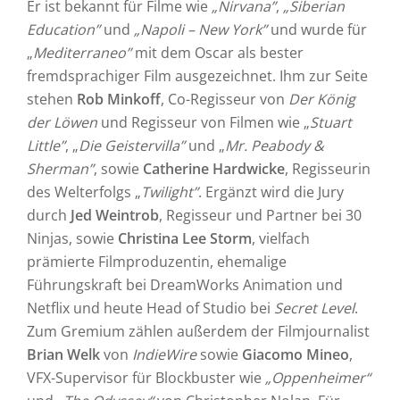
Er ist bekannt für Filme wie
„
Nirvana”
,
„
Siberian
Education”
und
„
Napoli – New York”
und wurde für
„
Mediterraneo”
mit dem Oscar als bester
fremdsprachiger Film ausgezeichnet. Ihm zur Seite
stehen
Rob Minkoff
, Co-Regisseur von
Der König
der Löwen
und Regisseur von Filmen wie „
Stuart
Little”
, „
Die Geistervilla”
und „
Mr. Peabody &
Sherman”
, sowie
Catherine Hardwicke
, Regisseurin
des Welterfolgs „
Twilight”
. Ergänzt wird die Jury
durch
Jed Weintrob
, Regisseur und Partner bei 30
Ninjas, sowie
Christina Lee Storm
, vielfach
prämierte Filmproduzentin, ehemalige
Führungskraft bei DreamWorks Animation und
Netflix und heute Head of Studio bei
Secret Level
.
Zum Gremium zählen außerdem der Filmjournalist
Brian Welk
von
IndieWire
sowie
Giacomo Mineo
,
VFX-Supervisor für Blockbuster wie
„Oppenheimer“