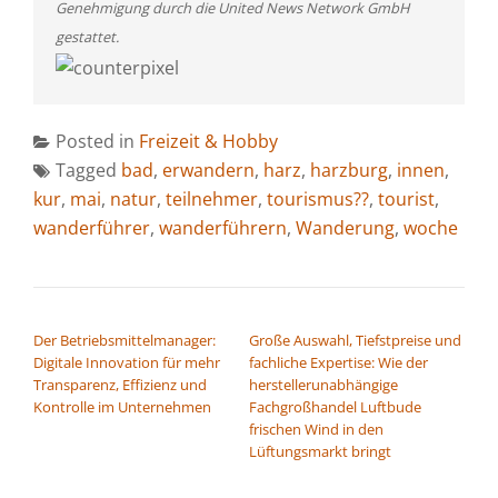
Genehmigung durch die United News Network GmbH
gestattet.
Posted in
Freizeit & Hobby
Tagged
bad
,
erwandern
,
harz
,
harzburg
,
innen
,
kur
,
mai
,
natur
,
teilnehmer
,
tourismus??
,
tourist
,
wanderführer
,
wanderführern
,
Wanderung
,
woche
BEITRAGSNAVIGATION
Der Betriebsmittelmanager:
Große Auswahl, Tiefstpreise und
Digitale Innovation für mehr
fachliche Expertise: Wie der
Transparenz, Effizienz und
herstellerunabhängige
Kontrolle im Unternehmen
Fachgroßhandel Luftbude
frischen Wind in den
Lüftungsmarkt bringt