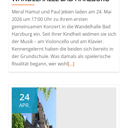
Meral Hamut und Paul Jekien laden am 24. Mai
2026 um 17:00 Uhr zu ihrem ersten
gemeinsamen Konzert in die Wandelhalle Bad
Harzburg ein. Seit ihrer Kindheit widmen sie sich
der Musik – am Violoncello und am Klavier.
Kennengelernt haben die beiden sich bereits in
der Grundschule. Was damals als spielerische
Read
Rivalität begann, wer wohl
[…]
more
about
Konzert
am
24
24.
APR.
Mai
2026
in