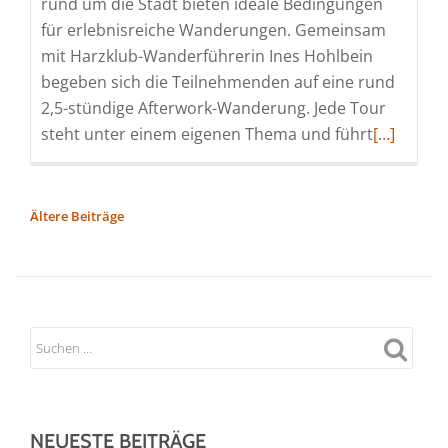
rund um die Stadt bieten ideale Bedingungen
für erlebnisreiche Wanderungen. Gemeinsam
mit Harzklub-Wanderführerin Ines Hohlbein
begeben sich die Teilnehmenden auf eine rund
2,5-stündige Afterwork-Wanderung. Jede Tour
Read
steht unter einem eigenen Thema und führt
[…]
more
about
Alles
BEITRAGSNAVIGATION
Ältere Beiträge
neu
macht
der
Mai
–
auf
in
die
NEUESTE BEITRÄGE
Natur