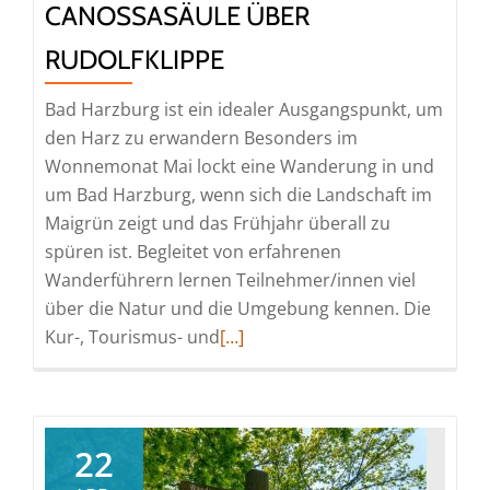
CANOSSASÄULE ÜBER
RUDOLFKLIPPE
Bad Harzburg ist ein idealer Ausgangspunkt, um
den Harz zu erwandern Besonders im
Wonnemonat Mai lockt eine Wanderung in und
um Bad Harzburg, wenn sich die Landschaft im
Maigrün zeigt und das Frühjahr überall zu
spüren ist. Begleitet von erfahrenen
Wanderführern lernen Teilnehmer/innen viel
über die Natur und die Umgebung kennen. Die
Read
Kur-, Tourismus- und
[…]
more
about
Wanderung
zur
22
Canossasäule