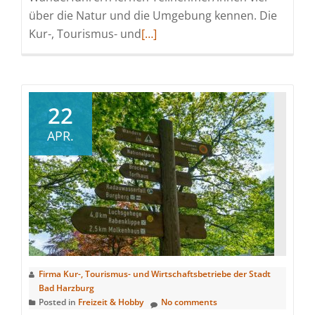
über die Natur und die Umgebung kennen. Die
Read
Kur-, Tourismus- und
[…]
more
about
Die
drei
22
Hausberge
APR.
von
Bad
Harzburg
Firma Kur-, Tourismus- und Wirtschaftsbetriebe der Stadt
Bad Harzburg
Posted in
Freizeit & Hobby
No comments