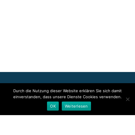
Für die oben stehenden Pressemitteilungen, das angezeigte
Durch die Nutzung dieser Website erklären Sie sich damit
Event bzw. das Stellenangebot sowie für das angezeigte Bild- und
einverstanden, dass unsere Dienste Cookies verwenden.
Tonmaterial ist allein der jeweils angegebene Herausgeber
verantwortlich. Dieser ist in der Regel auch Urheber der
OK
Weiterlesen
Pressetexte sowie der angehängten Bild-, Ton- und
Informationsmaterialien. Die Nutzung von hier veröffentlichten
Informationen zur Eigeninformation und redaktionellen
Weiterverarbeitung ist in der Regel kostenfrei. Bitte klären Sie vor