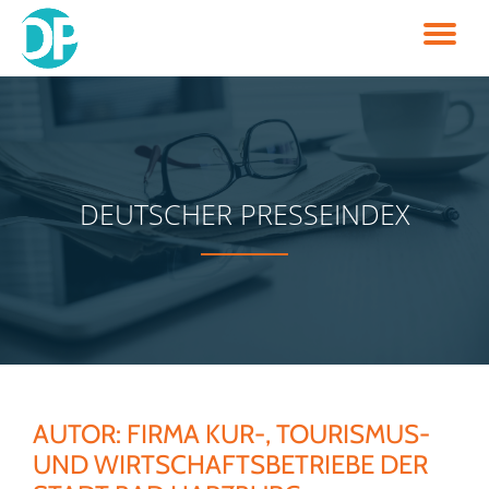
TO
Skip
to
NA
content
DEUTSCHER PRESSEINDEX
AUTOR:
FIRMA KUR-, TOURISMUS-
UND WIRTSCHAFTSBETRIEBE DER