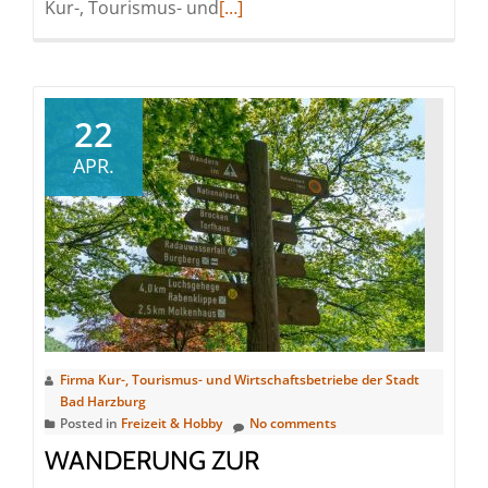
Read
Kur-, Tourismus- und
[…]
more
about
Wanderung
entlang
22
des
APR.
Buchenwaldes
Firma Kur-, Tourismus- und Wirtschaftsbetriebe der Stadt
Bad Harzburg
Posted in
Freizeit & Hobby
No comments
WANDERUNG ZUR