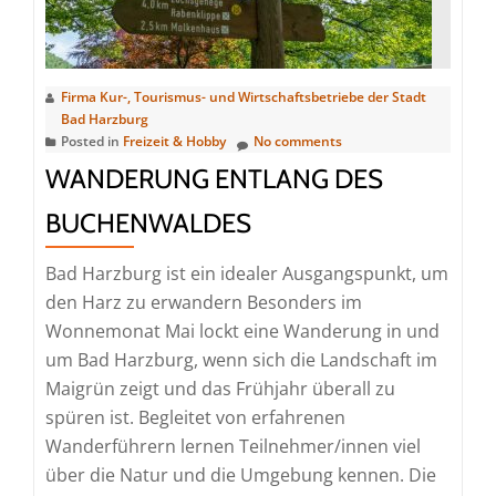
25.
Mai
2026
um
Firma Kur-, Tourismus- und Wirtschaftsbetriebe der Stadt
17
Bad Harzburg
Posted in
Freizeit & Hobby
No comments
Uhr
WANDERUNG ENTLANG DES
in
der
BUCHENWALDES
Lutherkirche
Bad
Bad Harzburg ist ein idealer Ausgangspunkt, um
Harzburg
den Harz zu erwandern Besonders im
Wonnemonat Mai lockt eine Wanderung in und
um Bad Harzburg, wenn sich die Landschaft im
Maigrün zeigt und das Frühjahr überall zu
spüren ist. Begleitet von erfahrenen
Wanderführern lernen Teilnehmer/innen viel
über die Natur und die Umgebung kennen. Die