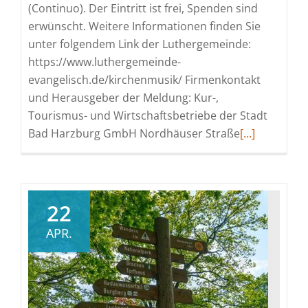
(Continuo). Der Eintritt ist frei, Spenden sind
erwünscht. Weitere Informationen finden Sie
unter folgendem Link der Luthergemeinde:
https://www.luthergemeinde-
evangelisch.de/kirchenmusik/ Firmenkontakt
und Herausgeber der Meldung: Kur-,
Tourismus- und Wirtschaftsbetriebe der Stadt
Read
Bad Harzburg GmbH Nordhäuser Straße
[…]
more
about
Kammermusi
für
22
Viola
APR.
(Violone)
und
Continuo
am