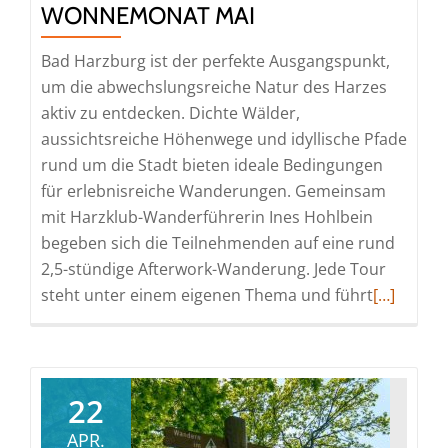
WONNEMONAT MAI
Bad Harzburg ist der perfekte Ausgangspunkt,
um die abwechslungsreiche Natur des Harzes
aktiv zu entdecken. Dichte Wälder,
aussichtsreiche Höhenwege und idyllische Pfade
rund um die Stadt bieten ideale Bedingungen
für erlebnisreiche Wanderungen. Gemeinsam
mit Harzklub-Wanderführerin Ines Hohlbein
begeben sich die Teilnehmenden auf eine rund
2,5-stündige Afterwork-Wanderung. Jede Tour
Read
steht unter einem eigenen Thema und führt
[…]
more
about
Wonnemo
Mai
22
APR.