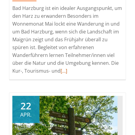
Bad Harzburg ist ein idealer Ausgangspunkt, um
den Harz zu erwandern Besonders im
Wonnemonat Mai lockt eine Wanderung in und
um Bad Harzburg, wenn sich die Landschaft im
Maigrün zeigt und das Frühjahr überall zu
spüren ist. Begleitet von erfahrenen
Wanderführern lernen Teilnehmer/innen viel
über die Natur und die Umgebung kennen. Die
Read
Kur-, Tourismus- und
[…]
more
about
Wanderung
durch
22
das
APR.
romantische
Bleichetal
zur