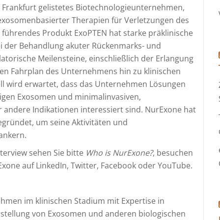
 Frankfurt gelistetes Biotechnologieunternehmen,
, exosomenbasierter Therapien für Verletzungen des
 führendes Produkt ExoPTEN hat starke präklinische
 bei der Behandlung akuter Rückenmarks- und
torische Meilensteine, einschließlich der Erlangung
den Fahrplan des Unternehmens hin zu klinischen
ll wird erwartet, dass das Unternehmen Lösungen
tigen Exosomen und minimalinvasiven,
 andere Indikationen interessiert sind. NurExone hat
gegründet, um seine Aktivitäten und
ankern.
terview sehen Sie bitte
Who is NurExone?
, besuchen
Exone auf LinkedIn, Twitter, Facebook oder YouTube.
nehmen im klinischen Stadium mit Expertise in
rstellung von Exosomen und anderen biologischen