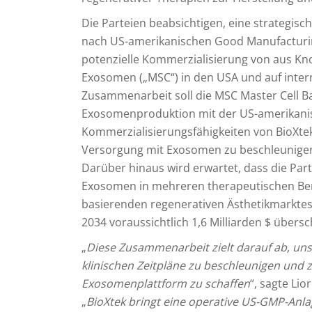
Die Parteien beabsichtigen, eine strategis
nach US-amerikanischen Good Manufacturing
potenzielle Kommerzialisierung von aus
Exosomen („MSC“) in den USA und auf inter
Zusammenarbeit soll die MSC Master Cell Ba
Exosomenproduktion mit der US-amerikanis
Kommerzialisierungsfähigkeiten von BioXte
Versorgung mit Exosomen zu beschleunigen 
Darüber hinaus wird erwartet, dass die Pa
Exosomen in mehreren therapeutischen Bere
basierenden regenerativen Ästhetikmarktes
2034 voraussichtlich 1,6 Milliarden $ übersch
„
Diese Zusammenarbeit zielt darauf ab, uns
klinischen Zeitpläne zu beschleunigen und 
Exosomenplattform zu schaffen
“, sagte Lio
„
BioXtek bringt eine operative US-GMP-Anlag