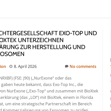
OCHTERGESELLSCHAFT EXO-TOP UND
BIOXTEK UNTERZEICHNEN
LÄRUNG ZUR HERSTELLUNG UND
EXOSOMEN
ion
8. April 2026
No comments
NRXBF) (FSE: J90) („NurExone“ oder das
 gaben heute bekannt, dass Exo-Top Inc., die
 von NurExone („Exo-Top“ und zusammen mit BioXtek
serklärung (das „LOI“) mit BioXtek, einem in Florida
, um eine strategische Partnerschaft im Bereich
nd Kommerzialisierung von Exosomen zu prüfen.