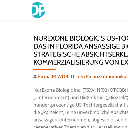
Skip
to
content
NUREXONE BIOLOGIC’S US-T
DAS IN FLORIDA ANSÄSSIGE 
STRATEGISCHE ABSICHTSERK
KOMMERZIALISIERUNG VON 
Firma IR-WORLD.com Finanzkommunikat
NurExone Biologic Inc. (TSXV: NRX) (OTCQB: 
„Unternehmen“) und BioXtek Inc. („BioXtek“)
hundertprozentige US-Tochtergesellschaft
die „Parteien“), eine unverbindliche Absicht
ansässigen Unternehmen, abgeschlossen hat
regenerativer Therapien zur Herstellung u