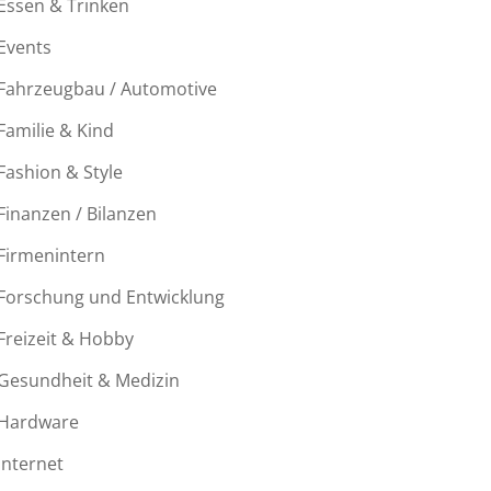
Essen & Trinken
Events
Fahrzeugbau / Automotive
Familie & Kind
Fashion & Style
Finanzen / Bilanzen
Firmenintern
Forschung und Entwicklung
Freizeit & Hobby
Gesundheit & Medizin
Hardware
Internet