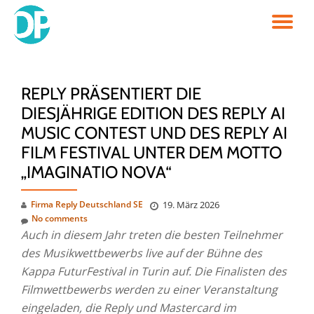
TO
Skip
to
NA
content
REPLY PRÄSENTIERT DIE
DIESJÄHRIGE EDITION DES REPLY AI
MUSIC CONTEST UND DES REPLY AI
FILM FESTIVAL UNTER DEM MOTTO
„IMAGINATIO NOVA“
Firma Reply Deutschland SE
19. März 2026
No comments
Auch in diesem Jahr treten die besten Teilnehmer
des Musikwettbewerbs live auf der Bühne des
Kappa FuturFestival in Turin auf. Die Finalisten des
Filmwettbewerbs werden zu einer Veranstaltung
eingeladen, die Reply und Mastercard im