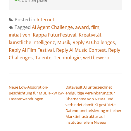
Posted in
Internet
Tagged
AI Agent Challenge
,
award
,
film
,
initiativen
,
Kappa FuturFestival
,
Kreativität
,
künstliche intelligenz
,
Musik
,
Reply AI Challenges
,
Reply AI Film Festival
,
Reply AI Music Contest
,
Reply
Challenges
,
Talente
,
Technologie
,
wettbewerb
BEITRAGSNAVIGATION
Neue Low-Absorption-
Datavault AI unterzeichnet
Beschichtung für MULTI-kW cw-
endgültige Vereinbarung zur
Laseranwendungen
Übernahme von NYIAX und
verbindet damit KI-gestützte
Datenmonetarisierung mit einer
Marktinfrastruktur auf
institutionellem Niveau