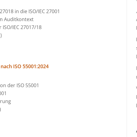
7018 in die ISO/IEC 27001
m Auditkontext
r ISO/IEC 27017/18
H
)
nach ISO 55001:2024
on der ISO 55001
001
erung
)