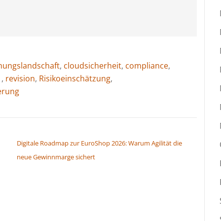
hungslandschaft
,
cloudsicherheit
,
compliance
,
1
,
revision
,
Risikoeinschätzung
,
ierung
Digitale Roadmap zur EuroShop 2026: Warum Agilität die
neue Gewinnmarge sichert