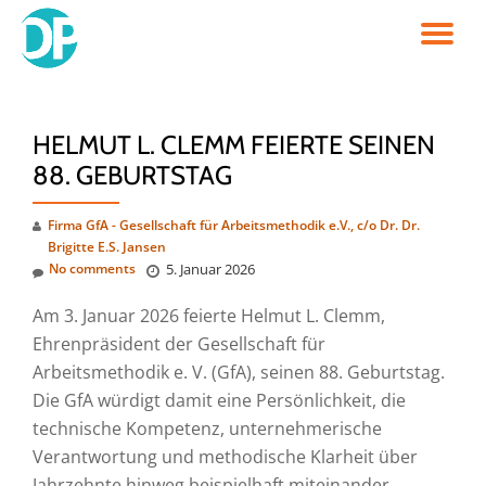
TO
Skip
to
NA
content
HELMUT L. CLEMM FEIERTE SEINEN
88. GEBURTSTAG
Firma GfA - Gesellschaft für Arbeitsmethodik e.V., c/o Dr. Dr.
Brigitte E.S. Jansen
No comments
5. Januar 2026
Am 3. Januar 2026 feierte Helmut L. Clemm,
Ehrenpräsident der Gesellschaft für
Arbeitsmethodik e. V. (GfA), seinen 88. Geburtstag.
Die GfA würdigt damit eine Persönlichkeit, die
technische Kompetenz, unternehmerische
Verantwortung und methodische Klarheit über
Jahrzehnte hinweg beispielhaft miteinander