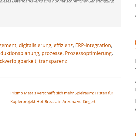
 dieses Datenbankwerks sind nur mit schriftlicher Genehmigung
gement
,
digitalisierung
,
effizienz
,
ERP-Integration
,
duktionsplanung
,
prozesse
,
Prozessoptimierung
,
ckverfolgbarkeit
,
transparenz
Prismo Metals verschafft sich mehr Spielraum: Fristen für
Kupferprojekt Hot-Breccia in Arizona verlängert