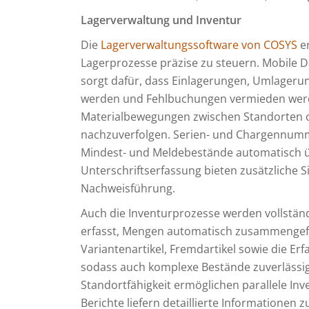
Lagerverwaltung und Inventur
Die
Lagerverwaltungssoftware von COSYS
e
Lagerprozesse präzise zu steuern. Mobile
sorgt dafür, dass Einlagerungen, Umlageru
werden und Fehlbuchungen vermieden werd
Materialbewegungen zwischen Standorten od
nachzuverfolgen. Serien- und Chargennumm
Mindest- und Meldebestände automatisch 
Unterschriftserfassung bieten zusätzliche S
Nachweisführung.
Auch die Inventurprozesse werden vollständi
erfasst, Mengen automatisch zusammengef
Variantenartikel, Fremdartikel sowie die E
sodass auch komplexe Bestände zuverlässi
Standortfähigkeit ermöglichen parallele In
Berichte liefern detaillierte Informatione