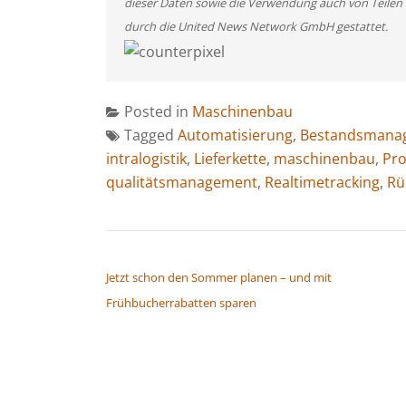
dieser Daten sowie die Verwendung auch von Teilen
durch die United News Network GmbH gestattet.
Posted in
Maschinenbau
Tagged
Automatisierung
,
Bestandsmana
intralogistik
,
Lieferkette
,
maschinenbau
,
Pro
qualitätsmanagement
,
Realtimetracking
,
Rü
BEITRAGSNAVIGATION
Jetzt schon den Sommer planen – und mit
Frühbucherrabatten sparen