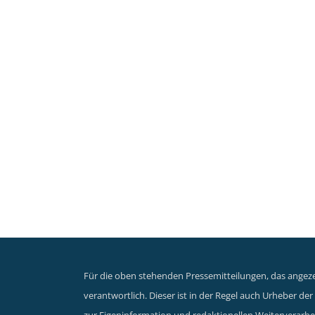
Für die oben stehenden Pressemitteilungen, das angezei
verantwortlich. Dieser ist in der Regel auch Urheber d