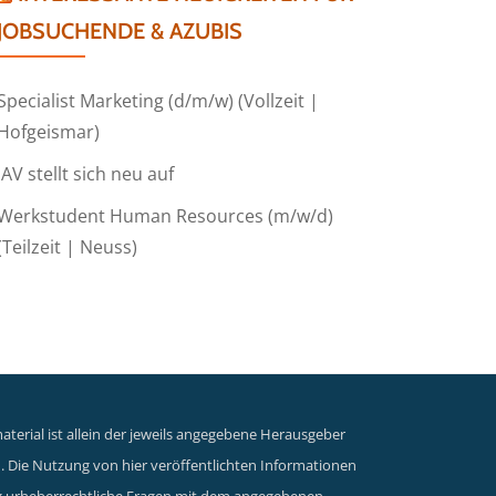
JOBSUCHENDE & AZUBIS
Specialist Marketing (d/m/w) (Vollzeit |
Hofgeismar)
IAV stellt sich neu auf
Werkstudent Human Resources (m/w/d)
(Teilzeit | Neuss)
terial ist allein der jeweils angegebene Herausgeber
n. Die Nutzung von hier veröffentlichten Informationen