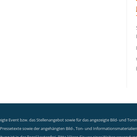
gte Event bzw. das Stellenangebot sowie für das angezeigte Bild- und Tonma
er Pressetexte sowie der angehängten Bild-, Ton- und Informationsmaterialie