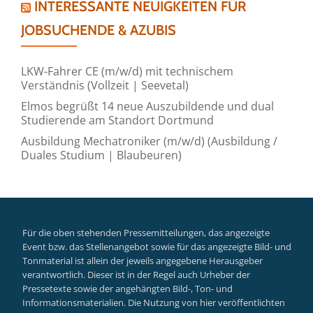
INTERESSANTE NEUIGKEITEN FÜR
JOBSUCHENDE & AZUBIS
LKW-Fahrer CE (m/w/d) mit technischem
Verständnis (Vollzeit | Seevetal)
Elmos begrüßt 14 neue Auszubildende und dual
Studierende am Standort Dortmund
Ausbildung Mechatroniker (m/w/d) (Ausbildung /
Duales Studium | Blaubeuren)
Für die oben stehenden Pressemitteilungen, das angezeigte
Event bzw. das Stellenangebot sowie für das angezeigte Bild- und
Tonmaterial ist allein der jeweils angegebene Herausgeber
verantwortlich. Dieser ist in der Regel auch Urheber der
Pressetexte sowie der angehängten Bild-, Ton- und
Informationsmaterialien. Die Nutzung von hier veröffentlichten