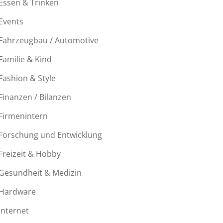
Essen & Trinken
Events
Fahrzeugbau / Automotive
Familie & Kind
Fashion & Style
Finanzen / Bilanzen
Firmenintern
Forschung und Entwicklung
Freizeit & Hobby
Gesundheit & Medizin
Hardware
Internet