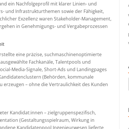
and ein Nachfolgeprofil mit klarer Linien- und
s- und Infrastrukturthemen sowie der Fähigkeit,
fachlicher Exzellenz waren Stakeholder-Management,
 Vorgehen in Genehmigungs- und Vergabeprozessen
it
rstellte eine präzise, suchmaschinenoptimierte
r ausgewählte Fachkanäle, Talentpools und
ocial-Media-Signale, Short-Ads und Landingpages
n Kandidatenclustern (Behörden, kommunale
 erzeugen – ohne die Vertraulichkeit des Kunden
neter Kandidat:innen – zielgruppenspezifisch,
mentation (Gestaltungsspielraum, Wirkung in
handene Kandidatenpool Ingenieurwesen lieferte