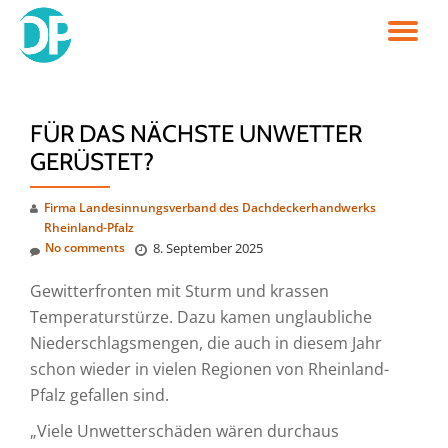
TO
Skip
to
NA
content
FÜR DAS NÄCHSTE UNWETTER
GERÜSTET?
Firma Landesinnungsverband des Dachdeckerhandwerks
Rheinland-Pfalz
No comments
8. September 2025
Gewitterfronten mit Sturm und krassen
Temperaturstürze. Dazu kamen unglaubliche
Niederschlagsmengen, die auch in diesem Jahr
schon wieder in vielen Regionen von Rheinland-
Pfalz gefallen sind.
„Viele Unwetterschäden wären durchaus