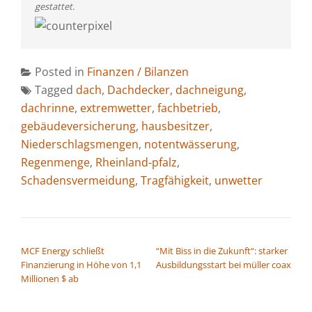
gestattet.
Posted in
Finanzen / Bilanzen
Tagged
dach
,
Dachdecker
,
dachneigung
,
dachrinne
,
extremwetter
,
fachbetrieb
,
gebäudeversicherung
,
hausbesitzer
,
Niederschlagsmengen
,
notentwässerung
,
Regenmenge
,
Rheinland-pfalz
,
Schadensvermeidung
,
Tragfähigkeit
,
unwetter
BEITRAGSNAVIGATION
MCF Energy schließt
“Mit Biss in die Zukunft“: starker
Finanzierung in Höhe von 1,1
Ausbildungsstart bei müller coax
Millionen $ ab