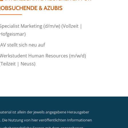
JOBSUCHENDE & AZUBIS
Specialist Marketing (d/m/w) (Vollzeit |
Hofgeismar)
IAV stellt sich neu auf
Werkstudent Human Resources (m/w/d)
(Teilzeit | Neuss)
terial ist allein der jeweils angegebene Herausgeber
n. Die Nutzung von hier veröffentlichten Informationen