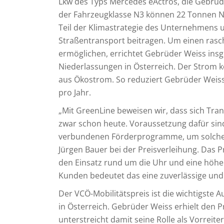
Lkw des Typs Mercedes eActros, die Gebrüde
der Fahrzeugklasse N3 können 22 Tonnen Nut
Teil der Klimastrategie des Unternehmens u
Straßentransport beitragen. Um einen rasc
ermöglichen, errichtet Gebrüder Weiss ins
Niederlassungen in Österreich. Der Strom 
aus Ökostrom. So reduziert Gebrüder Weis
pro Jahr.
„Mit GreenLine beweisen wir, dass sich Trans
zwar schon heute. Voraussetzung dafür sin
verbundenen Förderprogramme, um solche 
Jürgen Bauer bei der Preisverleihung. Das Pr
den Einsatz rund um die Uhr und eine höher
Kunden bedeutet das eine zuverlässige und
Der VCÖ-Mobilitätspreis ist die wichtigste
in Österreich. Gebrüder Weiss erhielt den 
unterstreicht damit seine Rolle als Vorreiter