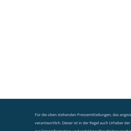
Für die oben stehenden Pressemitteilungen, das angezei
verantwortlich. Dieser ist in der Regel auch Urheber d