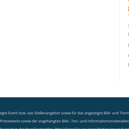
gte Event bzw. das Stellenangebot sowie für das angezeigte Bild- und Tonma
er Pressetexte sowie der angehängten Bild-, Ton- und Informationsmaterialie