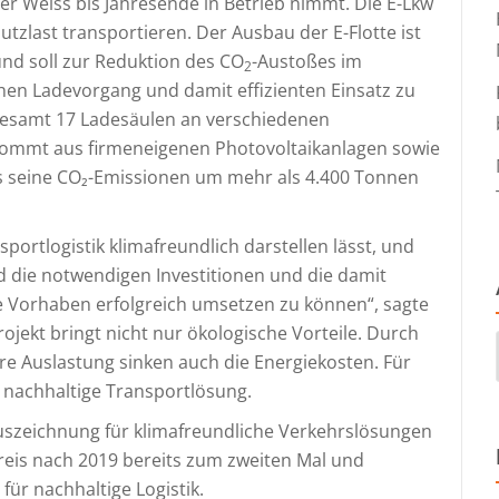
r Weiss bis Jahresende in Betrieb nimmt. Die E-Lkw
zlast transportieren. Der Ausbau der E-Flotte ist
nd soll zur Reduktion des CO
-Austoßes im
2
hen Ladevorgang und damit effizienten Einsatz zu
gesamt 17 Ladesäulen an verschiedenen
kommt aus firmeneigenen Photovoltaikanlagen sowie
s seine CO₂-Emissionen um mehr als 4.400 Tonnen
portlogistik klimafreundlich darstellen lässt, und
d die notwendigen Investitionen und die damit
Vorhaben erfolgreich umsetzen zu können“, sagte
ojekt bringt nicht nur ökologische Vorteile. Durch
e Auslastung sinken auch die Energiekosten. Für
 nachhaltige Transportlösung.
 Auszeichnung für klimafreundliche Verkehrslösungen
Preis nach 2019 bereits zum zweiten Mal und
 für nachhaltige Logistik.