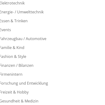
Elektrotechnik
Energie- / Umwelttechnik
Essen & Trinken
Events
Fahrzeugbau / Automotive
Familie & Kind
Fashion & Style
Finanzen / Bilanzen
Firmenintern
Forschung und Entwicklung
Freizeit & Hobby
Gesundheit & Medizin