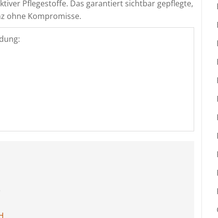
iver Pflegestoffe. Das garantiert sichtbar gepflegte,
anz ohne Kompromisse.
dung:
e
H