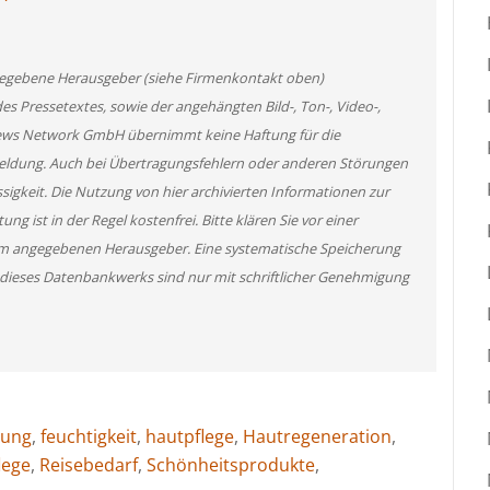
angegebene Herausgeber (siehe Firmenkontakt oben)
des Pressetextes, sowie der angehängten Bild-, Ton-, Video-,
News Network GmbH übernimmt keine Haftung für die
 Meldung. Auch bei Übertragungsfehlern oder anderen Störungen
ssigkeit. Die Nutzung von hier archivierten Informationen zur
g ist in der Regel kostenfrei. Bitte klären Sie vor einer
m angegebenen Herausgeber. Eine systematische Speicherung
 dieses Datenbankwerks sind nur mit schriftlicher Genehmigung
hung
,
feuchtigkeit
,
hautpflege
,
Hautregeneration
,
lege
,
Reisebedarf
,
Schönheitsprodukte
,