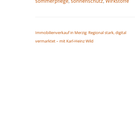
sommerpflege
,
sonnenschutz
,
Wirkstoffe
BEITRAGSNAVIGATION
Immobilienverkauf in Merzig: Regional stark, digital
vermarktet – mit Karl-Heinz Wild