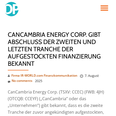
TO
Skip
to
NA
content
CANCAMBRIA ENERGY CORP. GIBT
ABSCHLUSS DER ZWEITEN UND
LETZTEN TRANCHE DER
AUFGESTOCKTEN FINANZIERUNG
BEKANNT
Firma IR-WORLD.com Finanzkommunikation
7. August
No comments
2025
CanCambria Energy Corp. (TSXV: CCEC) (FWB: 4JH)
(OTCQB: CCEYF) („CanCambria” oder das
„Unternehmen”) gibt bekannt, dass es die zweite
Tranche der zuvor angekündigten aufgestockten,