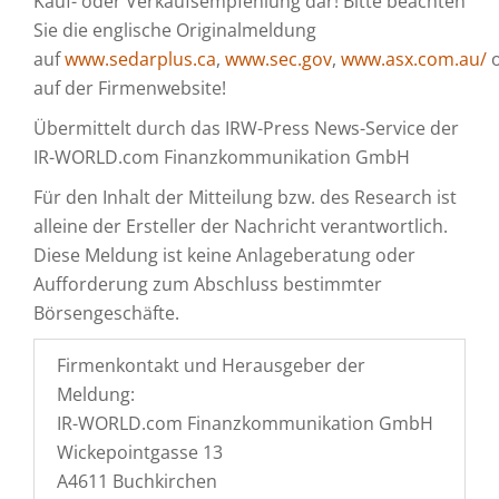
Kauf- oder Verkaufsempfehlung dar! Bitte beachten
Sie die englische Originalmeldung
auf
www.sedarplus.ca
,
www.sec.gov
,
www.asx.com.au/
o
auf der Firmenwebsite!
Übermittelt durch das IRW-Press News-Service der
IR-WORLD.com Finanzkommunikation GmbH
Für den Inhalt der Mitteilung bzw. des Research ist
alleine der Ersteller der Nachricht verantwortlich.
Diese Meldung ist keine Anlageberatung oder
Aufforderung zum Abschluss bestimmter
Börsengeschäfte.
Firmenkontakt und Herausgeber der
Meldung:
IR-WORLD.com Finanzkommunikation GmbH
Wickepointgasse 13
A4611 Buchkirchen