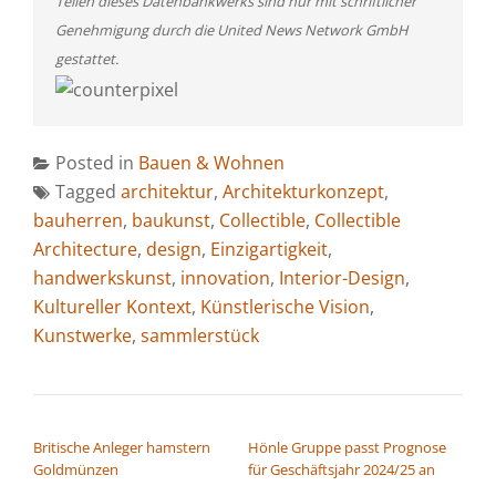
Teilen dieses Datenbankwerks sind nur mit schriftlicher
Genehmigung durch die United News Network GmbH
gestattet.
Posted in
Bauen & Wohnen
Tagged
architektur
,
Architekturkonzept
,
bauherren
,
baukunst
,
Collectible
,
Collectible
Architecture
,
design
,
Einzigartigkeit
,
handwerkskunst
,
innovation
,
Interior-Design
,
Kultureller Kontext
,
Künstlerische Vision
,
Kunstwerke
,
sammlerstück
BEITRAGSNAVIGATION
Britische Anleger hamstern
Hönle Gruppe passt Prognose
Goldmünzen
für Geschäftsjahr 2024/25 an