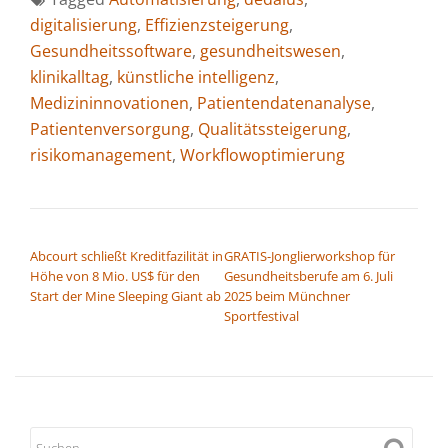
digitalisierung
,
Effizienzsteigerung
,
Gesundheitssoftware
,
gesundheitswesen
,
klinikalltag
,
künstliche intelligenz
,
Medizininnovationen
,
Patientendatenanalyse
,
Patientenversorgung
,
Qualitätssteigerung
,
risikomanagement
,
Workflowoptimierung
BEITRAGSNAVIGATION
Abcourt schließt Kreditfazilität in
GRATIS-Jonglierworkshop für
Höhe von 8 Mio. US$ für den
Gesundheitsberufe am 6. Juli
Start der Mine Sleeping Giant ab
2025 beim Münchner
Sportfestival