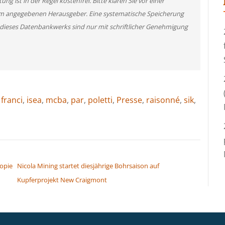
g ist in der Regel kostenfrei. Bitte klären Sie vor einer
m angegebenen Herausgeber. Eine systematische Speicherung
 dieses Datenbankwerks sind nur mit schriftlicher Genehmigung
,
franci
,
isea
,
mcba
,
par
,
poletti
,
Presse
,
raisonné
,
sik
,
kopie
Nicola Mining startet diesjährige Bohrsaison auf
Kupferprojekt New Craigmont