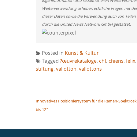
Eigeninformation und redaktionellen Weiterverarbeitun
Weiterverwendung urheberrechtliche Fragen mit de
dieser Daten sowie die Verwendung auch von Teilen
durch die United News Network GmbH gestattet.
Posted in
Kunst & Kultur
Tagged
?œuvrekataloge
,
chf
,
chiens
,
felix
stiftung
,
vallotton
,
vallottons
BEITRAGSNAVIGATION
Innovatives Positioniersystem für die Raman-Spektros
bis 12″