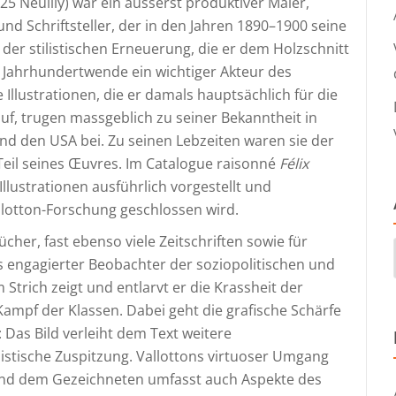
25 Neuilly) war ein äusserst produktiver Maler,
r und Schriftsteller, der in den Jahren 1890–1900 seine
 der stilistischen Erneuerung, die er dem Holzschnitt
r Jahrhundertwende ein wichtiger Akteur des
 Illustrationen, die er damals hauptsächlich für die
huf, trugen massgeblich zu seiner Bekanntheit in
nd den USA bei. Zu seinen Lebzeiten waren sie der
 Teil seines Œuvres. Im Catalogue raisonné
Félix
llustrationen ausführlich vorgestellt und
llotton-Forschung geschlossen wird.
Bücher, fast ebenso viele Zeitschriften sowie für
ls engagierter Beobachter der soziopolitischen und
 Strich zeigt und entlarvt er die Krassheit der
Kampf der Klassen. Dabei geht die grafische Schärfe
 Das Bild verleiht dem Text weitere
stische Zuspitzung. Vallottons virtuoser Umgang
nd dem Gezeichneten umfasst auch Aspekte des