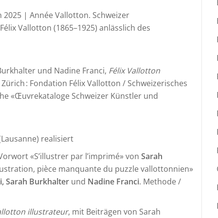
n 2025 | Année Vallotton. Schweizer
 Félix Vallotton (1865–1925) anlässlich des
Burkhalter und Nadine Franci,
Félix Vallotton
 Zürich : Fondation Félix Vallotton / Schweizerisches
Reihe «Œuvrekataloge Schweizer Künstler und
Lausanne) realisiert
 Vorwort «S’illustrer par l’imprimé» von
Sarah
illustration, pièce manquante du puzzle vallottonnien»
ti, Sarah Burkhalter
und
Nadine Franci
. Methode /
llotton illustrateur
, mit Beiträgen von Sarah