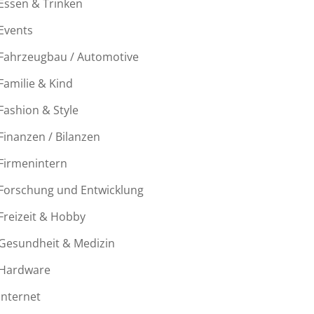
Essen & Trinken
Events
Fahrzeugbau / Automotive
Familie & Kind
Fashion & Style
Finanzen / Bilanzen
Firmenintern
Forschung und Entwicklung
Freizeit & Hobby
Gesundheit & Medizin
Hardware
Internet