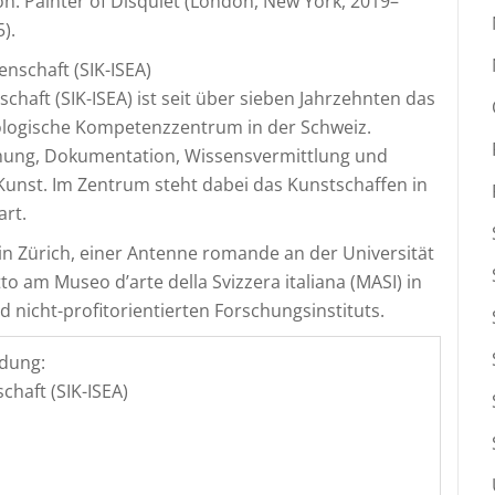
on. Painter of Disquiet (London, New York, 2019–
).
enschaft (SIK-ISEA)
chaft (SIK-ISEA) ist seit über sieben Jahrzehnten das
ologische Kompetenzzentrum in der Schweiz.
chung, Dokumentation, Wissensvermittlung und
Kunst. Im Zentrum steht dabei das Kunstschaffen in
art.
z in Zürich, einer Antenne romande an der Universität
o am Museo d’arte della Svizzera italiana (MASI) in
nicht-profitorientierten Forschungsinstituts.
dung:
chaft (SIK-ISEA)