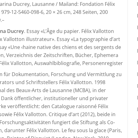
arina Ducrey, Lausanne / Mailand: Fondation Félix
N 979-12-5460-098-6, 20 × 26 cm, 248 Seiten, 200
.–
na Ducrey
. Essay «L’Âge du papier. Félix Vallotton
lix Vallotton illustrateur». Essay «La typographie d’art
ssay «Une ‹haine native des chiens et des sergents de
en, Verzeichnis der Zeitschriften, Bücher, Ephemera
élix Vallotton, Auswahlbibliografie, Personenregister
rum für Dokumentation, Forschung und Vermittlung zu
ators und Schriftstellers Félix Vallotton. 1998
nal des Beaux-Arts de Lausanne (MCBA), in der
ank öffentlicher, institutioneller und privater
e veröffentlicht: den Catalogue raisonné Félix
owie Félix Vallotton. Critique d’art (2012), beide in
rschungsaktivitäten fungiert die Stiftung als Co-
darunter Félix Vallotton. Le feu sous la glace (Paris,