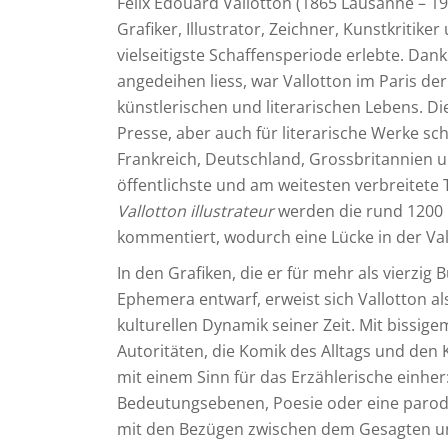
Félix Édouard Vallotton (1865 Lausanne – 19
Grafiker, Illustrator, Zeichner, Kunstkritike
vielseitigste Schaffensperiode erlebte. Dank
angedeihen liess, war Vallotton im Paris de
künstlerischen und literarischen Lebens. Die
Presse, aber auch für literarische Werke sc
Frankreich, Deutschland, Grossbritannien u
öffentlichste und am weitesten verbreitete
Vallotton illustrateur
werden die rund 1200 I
kommentiert, wodurch eine Lücke in der Va
In den Grafiken, die er für mehr als vierzig 
Ephemera entwarf, erweist sich Vallotton a
kulturellen Dynamik seiner Zeit. Mit bissigem
Autoritäten, die Komik des Alltags und den 
mit einem Sinn für das Erzählerische einher:
Bedeutungsebenen, Poesie oder eine parodi
mit den Bezügen zwischen dem Gesagten u