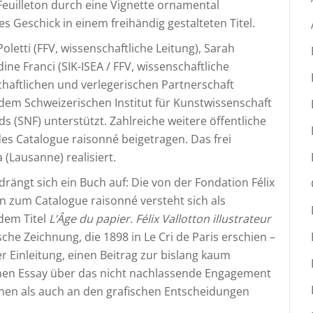
Feuilleton durch eine Vignette ornamental
es Geschick in einem freihändig gestalteten Titel.
etti (FFV, wissenschaftliche Leitung), Sarah
ine Franci (SIK-ISEA / FFV, wissenschaftliche
haftlichen und verlegerischen Partnerschaft
 dem Schweizerischen Institut für Kunstwissenschaft
s (SNF) unterstützt. Zahlreiche weitere öffentliche
es Catalogue raisonné beigetragen. Das frei
Lausanne) realisiert.
drängt sich ein Buch auf: Die von der Fondation Félix
n zum Catalogue raisonné versteht sich als
dem Titel
L’Âge du papier. Félix Vallotton illustrateur
che Zeichnung, die 1898 in Le Cri de Paris erschien –
r Einleitung, einen Beitrag zur bislang kaum
einen Essay über das nicht nachlassende Engagement
onen als auch an den grafischen Entscheidungen