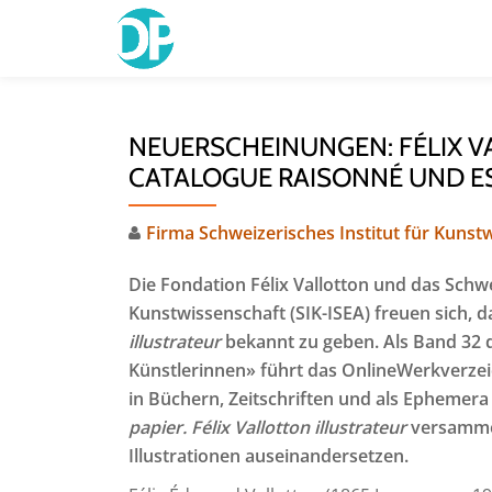
Skip
to
content
NEUERSCHEINUNGEN: FÉLIX V
CATALOGUE RAISONNÉ UND 
Firma Schweizerisches Institut für Kunstw
Die Fondation Félix Vallotton und das Schwe
Kunstwissenschaft (SIK-ISEA) freuen sich, 
illustrateur
bekannt zu geben. Als Band 32 
Künstlerinnen» führt das OnlineWerkverzeich
in Büchern, Zeitschriften und als Ephemera 
papier. Félix Vallotton illustrateur
versammelt
Illustrationen auseinandersetzen.