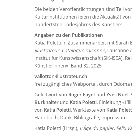
Die beiden Veröffentlichtungen sind Teil vo
Kulturinstitutionen feiern die Aktualität von
hundertsten Todesjahres des Künstlers.
Angaben zu den Publikationen
Katia Poletti in Zusammenarbeit mit Sarah 
illustrateur. Catalogue raisonné
, Lausanne /
Institut für Kunstwissenschaft (SIK-ISEA), 
Künstlerinnen», Band 32, 2025
vallotton-illustrateur.ch
frei zugängliches Webportal, durch Odoma (
Geleitwort von
Roger Fayet
und
Yves Noël
.
Burkhalter
und
Katia Poletti
. Einleitung «L’
von
Katia Poletti
. Werktexte von
Katia Polet
Handbuch, Dank, Bibliografie, Impressum
Katia Poletti (Hrsg.),
L’Âge du papier. Félix Va