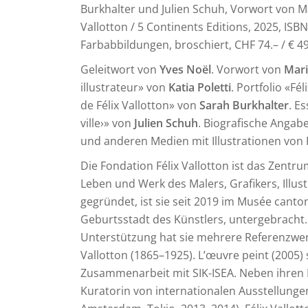
Burkhalter und Julien Schuh, Vorwort von M
Vallotton / 5 Continents Editions, 2025, ISB
Farbabbildungen, broschiert, CHF 74.– / € 49
Geleitwort von
Yves Noël
. Vorwort von
Mari
illustrateur» von
Katia Poletti
. Portfolio «Fé
de Félix Vallotton» von
Sarah Burkhalter
. E
ville›» von
Julien Schuh
. Biografische Angab
und anderen Medien mit Illustrationen von F
Die Fondation Félix Vallotton ist das Zent
Leben und Werk des Malers, Grafikers, Illustr
gegründet, ist sie seit 2019 im Musée canto
Geburtsstadt des Künstlers, untergebracht. D
Unterstützung hat sie mehrere Referenzwerk
Vallotton (1865–1925). L’œuvre peint (2005) s
Zusammenarbeit mit SIK-ISEA. Neben ihren Fo
Kuratorin von internationalen Ausstellungen, 