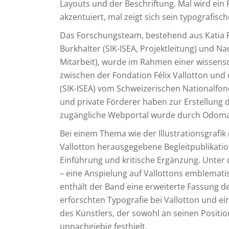
Layouts und der Beschriftung. Mal wird ein 
akzentuiert, mal zeigt sich sein typografisch
Das Forschungsteam, bestehend aus Katia Pol
Burkhalter (SIK-ISEA, Projektleitung) und Nad
Mitarbeit), wurde im Rahmen einer wissensc
zwischen der Fondation Félix Vallotton und
(SIK-ISEA) vom Schweizerischen Nationalfond
und private Förderer haben zur Erstellung d
zugängliche Webportal wurde durch Odoma (
Bei einem Thema wie der Illustrationsgrafik 
Vallotton herausgegebene Begleitpublikatio
Einführung und kritische Ergänzung. Unter 
– eine Anspielung auf Vallottons emblematis
enthält der Band eine erweiterte Fassung de
erforschten Typografie bei Vallotton und 
des Künstlers, der sowohl an seinen Positi
unnachgiebig festhielt.