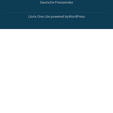
Deutsche Presseindex
Secondary
Menu
Llorix One Lite
powered by
WordPress