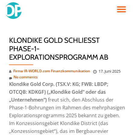
TO
Skip
to
NA
content
KLONDIKE GOLD SCHLIESST P
HASE-1-E
XPLORATIONSPROGRAMM AB
Firma IR-WORLD.com Finanzkommunikation
17. Juni 2025
No comments
Klondike Gold Corp. (TSX.V: KG; FWB: LBDP;
OTCQB: KDKGF) („Klondike Gold“ oder das
„Unternehmen“)
freut sich, den Abschluss der
Phase-1-Bohrungen im Rahmen des mehrphasigen
Explorationsprogramms 2025 bekannt zu geben.
Im Konzessionsgebiet Klondike District (das
„Konzessionsgebiet“), das im Bergbaurevier