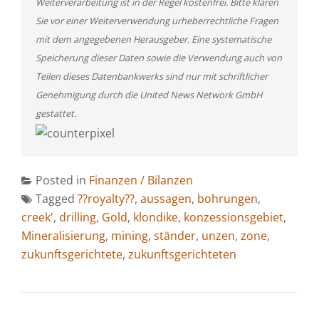
Weiterverarbeitung ist in der Regel kostenfrei. Bitte klären
Sie vor einer Weiterverwendung urheberrechtliche Fragen
mit dem angegebenen Herausgeber. Eine systematische
Speicherung dieser Daten sowie die Verwendung auch von
Teilen dieses Datenbankwerks sind nur mit schriftlicher
Genehmigung durch die United News Network GmbH
gestattet.
Posted in
Finanzen / Bilanzen
Tagged
??royalty??
,
aussagen
,
bohrungen
,
creek'
,
drilling
,
Gold
,
klondike
,
konzessionsgebiet
,
Mineralisierung
,
mining
,
ständer
,
unzen
,
zone
,
zukunftsgerichtete
,
zukunftsgerichteten
BEITRAGSNAVIGATION