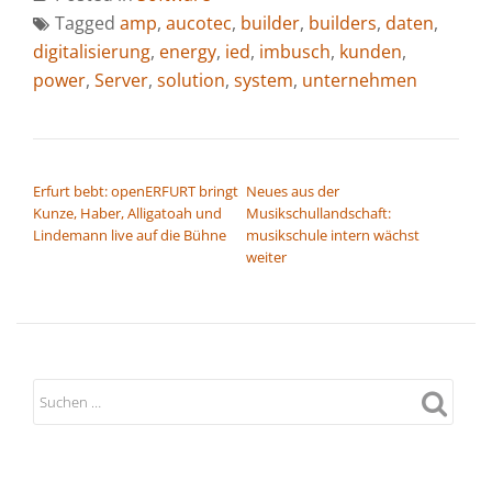
Tagged
amp
,
aucotec
,
builder
,
builders
,
daten
,
digitalisierung
,
energy
,
ied
,
imbusch
,
kunden
,
power
,
Server
,
solution
,
system
,
unternehmen
BEITRAGSNAVIGATION
Erfurt bebt: openERFURT bringt
Neues aus der
Kunze, Haber, Alligatoah und
Musikschullandschaft:
Lindemann live auf die Bühne
musikschule intern wächst
weiter