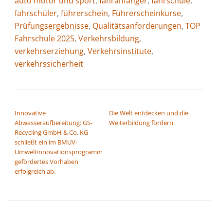
auto motor und sport
,
fahranfänger
,
fahrschule
,
fahrschüler
,
führerschein
,
Führerscheinkurse
,
Prüfungsergebnisse
,
Qualitätsanforderungen
,
TOP
Fahrschule 2025
,
Verkehrsbildung
,
verkehrserziehung
,
Verkehrsinstitute
,
verkehrssicherheit
BEITRAGSNAVIGATION
Innovative
Die Welt entdecken und die
Abwasseraufbereitung: GS-
Weiterbildung fördern
Recycling GmbH & Co. KG
schließt ein im BMUV-
Umweltinnovationsprogramm
gefördertes Vorhaben
erfolgreich ab.