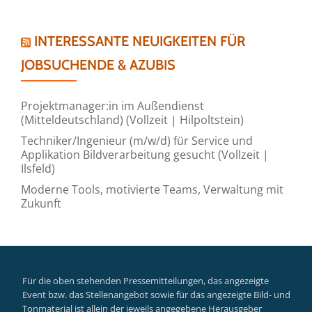
INTERESSANTE NEUIGKEITEN FÜR
JOBSUCHENDE & AZUBIS
Projektmanager:in im Außendienst
(Mitteldeutschland) (Vollzeit | Hilpoltstein)
Techniker/Ingenieur (m/w/d) für Service und
Applikation Bildverarbeitung gesucht (Vollzeit |
Ilsfeld)
Moderne Tools, motivierte Teams, Verwaltung mit
Zukunft
Für die oben stehenden Pressemitteilungen, das angezeigte
Event bzw. das Stellenangebot sowie für das angezeigte Bild- und
Tonmaterial ist allein der jeweils angegebene Herausgeber