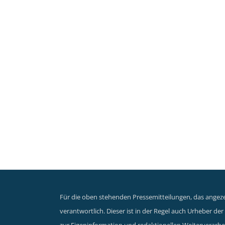
Für die oben stehenden Pressemitteilungen, das angezei
verantwortlich. Dieser ist in der Regel auch Urheber d