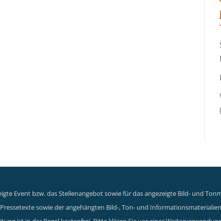
gte Event bzw. das Stellenangebot sowie für das angezeigte Bild- und Tonma
er Pressetexte sowie der angehängten Bild-, Ton- und Informationsmaterialie