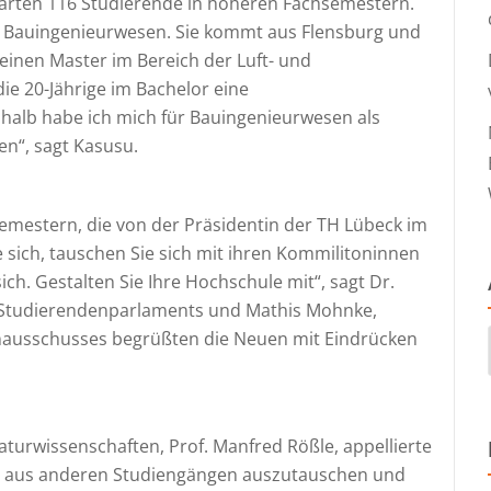
tarten 116 Studierende in höheren Fachsemestern.
r Bauingenieurwesen. Sie kommt aus Flensburg und
meinen Master im Bereich der Luft- und
e 20-Jährige im Bachelor eine
shalb habe ich mich für Bauingenieurwesen als
en“, sagt Kasusu.
emestern, die von der Präsidentin der TH Lübeck im
sich, tauschen Sie sich mit ihren Kommilitoninnen
h. Gestalten Sie Ihre Hochschule mit“, sagt Dr.
s Studierendenparlaments und Mathis Mohnke,
nausschusses begrüßten die Neuen mit Eindrücken
urwissenschaften, Prof. Manfred Rößle, appellierte
en aus anderen Studiengängen auszutauschen und