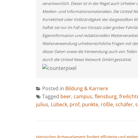
verantwortlich. Dieser ist in der Regel auch Urheber 
Medien- und Informationsmaterialien. Die United 
Korrektheit oder Vollständigkeit der dargestellten
haftet sie nur im Fall von Vorsatz oder grober Fahrlä
Eigeninformation und redaktionellen Weiterverarbeitun
Weiterverwendung urheberrechtliche Fragen mit de
dieser Daten sowie die Verwendung auch von Teilen
durch die United News Network GmbH gestattet.
Posted in
Bildung & Karriere
Tagged
beer
,
campus
,
flensburg
,
freilic
julius
,
Lübeck
,
prof
,
punkte
,
rößle
,
schäfer
,
s
BEITRAGSNAVIGATION
Hessisches Ärzteparlament fordert effiziente und einhei