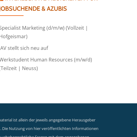
JOBSUCHENDE & AZUBIS
Specialist Marketing (d/m/w) (Vollzeit |
Hofgeismar)
IAV stellt sich neu auf
Werkstudent Human Resources (m/w/d)
(Teilzeit | Neuss)
terial ist allein der jeweils angegebene Herausgeber
n. Die Nutzung von hier veröffentlichten Informationen