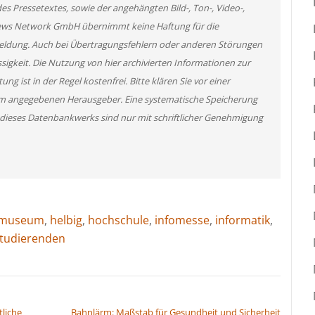
des Pressetextes, sowie der angehängten Bild-, Ton-, Video-,
News Network GmbH übernimmt keine Haftung für die
 Meldung. Auch bei Übertragungsfehlern oder anderen Störungen
ssigkeit. Die Nutzung von hier archivierten Informationen zur
g ist in der Regel kostenfrei. Bitte klären Sie vor einer
m angegebenen Herausgeber. Eine systematische Speicherung
 dieses Datenbankwerks sind nur mit schriftlicher Genehmigung
htmuseum
,
helbig
,
hochschule
,
infomesse
,
informatik
,
tudierenden
tliche
Bahnlärm: Maßstab für Gesundheit und Sicherheit