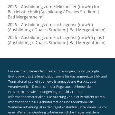
2026 – Ausbildung zum Elektroniker (m/w/d) für
Betriebstechnik (Ausbildung / Duales Studium |
Bad Mergentheim)
2026 – Ausbildung zum Fachlagerist (m/w/d)
(Ausbildung / Duales Studium | Bad Mergentheim)
2026 – Ausbildung zum Fachlagerist (m/w/d) plus1
(Ausbildung / Duales Studium | Bad Mergentheim)
Für die oben stehenden Pressemitteilungen, das angezeigte
Event bzw. das Stellenangebot sowie für das angezeigte Bild- und
Tonmaterial ist allein der jeweils angegebene Herausgeber
verantwortlich. Dieser ist in der Regel auch Urheber der
Pressetexte sowie der angehängten Bild-, Ton- und
Informationsmaterialien. Die Nutzung von hier veröffentlichten
Informationen zur Eigeninformation und redaktionellen
Weiterverarbeitung ist in der Regel kostenfrei. Bitte klären Sie vor
einer Weiterverwendung urheberrechtliche Fragen mit dem