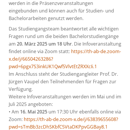
werden in die Präsenzveranstaltungen
eingebunden und können auch für Studien- und
Bachelorarbeiten genutzt werden.
Das Studiengangsteam beantwortet alle wichtigen
Fragen rund um die beiden Bachelorstudiengänge
am
20. März 2025 um 18 Uhr
. Die Infoveranstaltung
findet online via Zoom statt:
https://th-ab-de.zoom-
x.de/j/66504263286?
pwd=6pgx7S3inkUK1Qwf5VlvtEtZRXXcIi.1
Im Anschluss steht der Studiengangleiter Prof. Dr.
Jürgen Vaupel den Teilnehmenden für Fragen zur
Verfügung.
Weitere Infoveranstaltungen werden im Mai und im
Juli 2025 angeboten:
• Am
16. Mai 2025
um 17:30 Uhr ebenfalls online via
Zoom:
https://th-ab-de.zoom-x.de/j/63839655608?
pwd=sTmBb3zcDhSKbfC5VtaDKPpvGGBay8.1