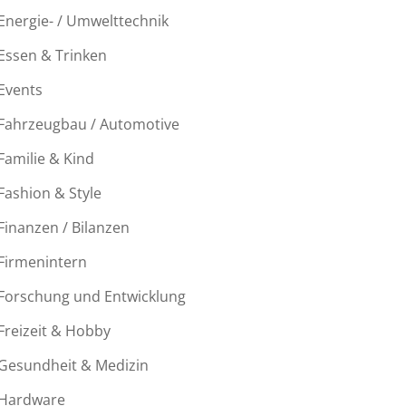
Energie- / Umwelttechnik
Essen & Trinken
Events
Fahrzeugbau / Automotive
Familie & Kind
Fashion & Style
Finanzen / Bilanzen
Firmenintern
Forschung und Entwicklung
Freizeit & Hobby
Gesundheit & Medizin
Hardware