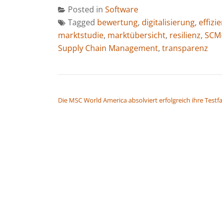
Posted in
Software
Tagged
bewertung
,
digitalisierung
,
effizi
marktstudie
,
marktübersicht
,
resilienz
,
SCM-
Supply Chain Management
,
transparenz
BEITRAGSNAVIGATION
Die MSC World America absolviert erfolgreich ihre Testf