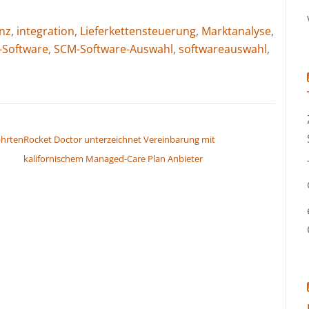
enz
,
integration
,
Lieferkettensteuerung
,
Marktanalyse
,
Software
,
SCM-Software-Auswahl
,
softwareauswahl
,
ahrten
Rocket Doctor unterzeichnet Vereinbarung mit
kalifornischem Managed-Care Plan Anbieter