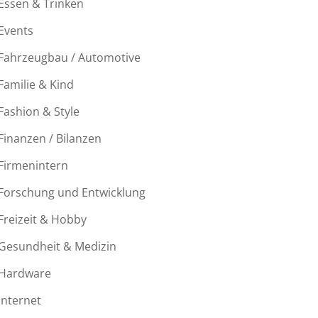
Essen & Trinken
Events
Fahrzeugbau / Automotive
Familie & Kind
Fashion & Style
Finanzen / Bilanzen
Firmenintern
Forschung und Entwicklung
Freizeit & Hobby
Gesundheit & Medizin
Hardware
Internet